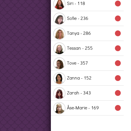
Siri - 118
lens
Sofie - 236
lens
Tanya - 286
lens
Tessan - 255
lens
Tove - 357
lens
Zanna - 152
lens
Zarah - 343
lens
Åse-Marie - 169
lens