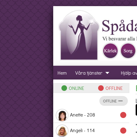
arrow_drop_down
Hem
Våra tjänster
Hjälp a
ONLINE
OFFLINE
lens
lens
remove
OFFLINE
Anette - 208
lens
Angeli - 114
lens