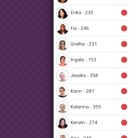
Erika - 235
lens
Fia - 246
lens
Grethe - 231
lens
Ingaliz - 153
lens
Jessika - 358
lens
Karin - 281
lens
Katarina - 359
lens
Kerstin - 274
lens
Kira - 248