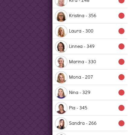
lens
Kristina - 356
lens
Laura - 300
lens
Linnea - 349
lens
Marina - 330
lens
Mona - 207
lens
Nina - 329
lens
Pia - 345
lens
Sandra - 266
lens