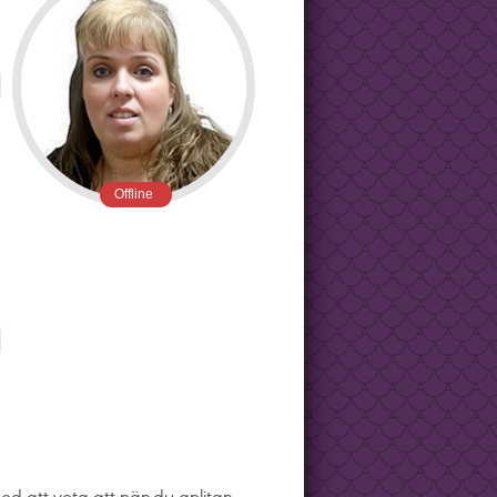
Offline
ed att veta att när du anlitar