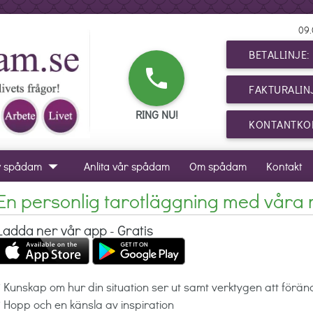
09.
BETALLINJE
phone
FAKTURALIN
RING NU!
KONTANTKOR
arrow_drop_down
v spådam
Anlita vår spådam
Om spådam
Kontakt
En personlig tarotläggning med våra
Ladda ner vår app - Gratis
* Kunskap om hur din situation ser ut samt verktygen att förä
* Hopp och en känsla av inspiration