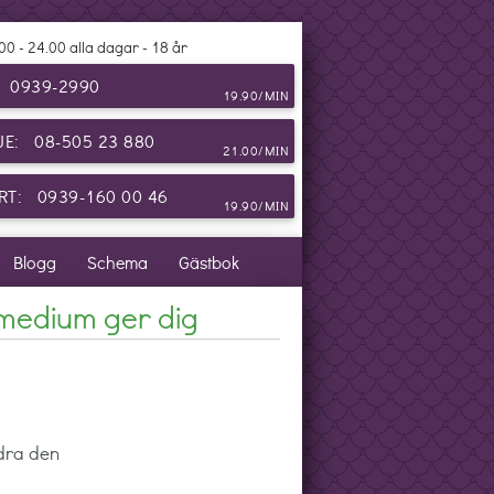
00 - 24.00 alla dagar - 18 år
: 0939-2990
19.90/MIN
JE: 08-505 23 880
21.00/MIN
T: 0939-160 00 46
19.90/MIN
Blogg
Schema
Gästbok
 medium ger dig
ndra den