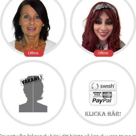
Offline
Offline
Oavsett vilka frågor du bär i ditt hjärta så kan du vara trygg m