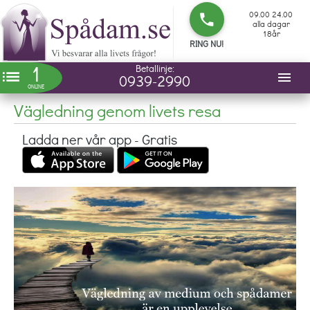
09.00 24.00
phone
alla dagar
18år
RING NU!
1
Betallinje:
list
menu
0939-2990
ONLINE
Vägledning genom livets resa
Ladda ner vår app - Gratis