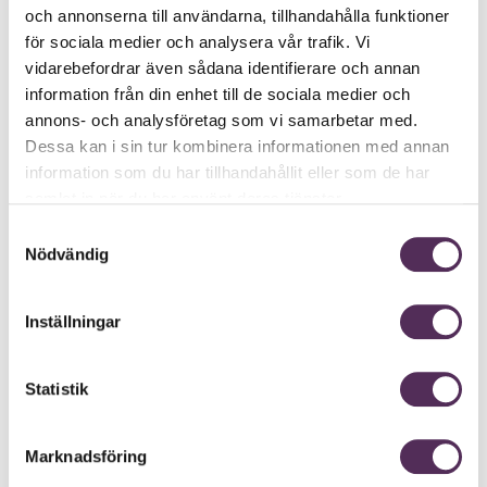
dina unika förutsättningar! Ju tidigare du ringer, desto
och annonserna till användarna, tillhandahålla funktioner
för sociala medier och analysera vår trafik. Vi
större är möjligheterna att påverka din framtid och ditt
vidarebefordrar även sådana identifierare och annan
eget
liv
!
information från din enhet till de sociala medier och
Köp samtalstid och prata med våra
annons- och analysföretag som vi samarbetar med.
spådamer direkt
Dessa kan i sin tur kombinera informationen med annan
information som du har tillhandahållit eller som de har
Köp samtaltids via kort eller din internetbank. Du får din
samlat in när du har använt deras tjänster.
kod omgående via sms och e-post.
Samtyckesval
Nödvändig
Inställningar
FÖRSKOTT
FYLL PÅ KONTO
Statistik
E-post:
Marknadsföring