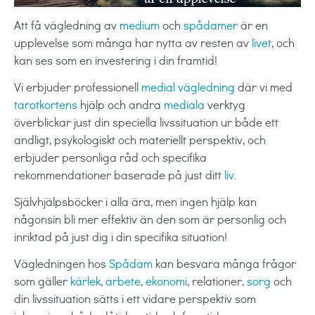
Att få vägledning av
medium
och
spådamer
är en
upplevelse som många har nytta av resten av
livet
, och
kan ses som en investering i din framtid!
Vi erbjuder professionell
medial vägledning
där vi med
tarotkortens
hjälp och andra
mediala
verktyg
överblickar just din speciella livssituation ur både ett
andligt, psykologiskt och materiellt perspektiv, och
erbjuder personliga råd och specifika
rekommendationer baserade på just ditt
liv
.
Självhjälpsböcker i alla ära, men ingen hjälp kan
någonsin bli mer effektiv än den som är personlig och
inriktad på just dig i din specifika situation!
Vägledningen hos
Spådam
kan besvara många frågor
som gäller
kärlek
,
arbete
,
ekonomi
, relationer,
sorg
och
din livssituation sätts i ett vidare perspektiv som