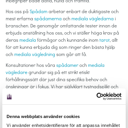
inbegriper både dåtid, nutid och framtid.
Hos oss på
Spådam
arbetar enbart de duktigaste och
mest erfarna
spådamerna
och
mediala vägledarna
i
branschen. De genomgår omfattande tester innan de
erbjuds anställning hos oss, och vi ställer höga krav på
deras
mediala
förmågor och kunnande inom
tarot
, allt
för att kunna erbjuda dig som ringer den bästa hjälp
och
mediala vägledning
som går att få.
Konsultationer hos våra
spådamer
och
mediala
vägledare
grundar sig på ett strikt etiskt
förhållningssätt där just dina specifika behov och
önskningar är i fokus. Vi har självklart tystnadsplikt och
arbetar tillsammans med dig för att se möjligheterna i
din situation och undanröja de hinder som kan finnas på
vägen. Allt för att du ska kunna leva ett
liv
fyllt av så
mycket lycka och harmoni som möjligt!
Denna webbplats använder cookies
Det är viktigt att leva i nuet och göra det bästa av just
Vi använder enhetsidentifierare för att anpassa innehållet