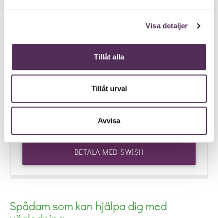
Visa detaljer
Mobil:
info
Tillåt alla
Välj belopp:
Tillåt urval
▼
Avvisa
BETALA MED SWISH
Spådam som kan hjälpa dig med