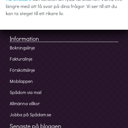
längre med att få svar på dina frågor. Vi ser till att du
kan ta steget till ett rikare liv.
Information
Bokningslinje
Fakturalinje
Förskottslinje
Mobilappen
Spådom via mail
Allmänna villkor
Jobba på Spådam.se
Senaste på bloggen