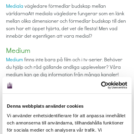
Mediala
vägledare förmedlar budskap mellan
världarnaAtt mediala vägledare fungerar som en länk
mellan olika dimensioner och förmedlar budskap till den
som har ett öppet hjärta, det vet de flesta! Men vad
innebär det egentligen att vara medial?
Medium
Medium
finns inte bara på film och i tv-serier. Behöver
du hjälp och råd gällande andliga upplevelser? Våra
medium kan ge dig information från många kanaler!
Sierska
Sierska
fungerar som en länk mellan det förflutna och
framtiden och hjälper dig hitta vägar framåt! En sierska
Denna webbplats använder cookies
ger dig en helhetsbild av din situation som kopplar ihop
Vi använder enhetsidentifierare för att anpassa innehållet
både ande, kropp och själ.
och annonserna till användarna, tillhandahålla funktioner
för sociala medier och analysera vår trafik. Vi