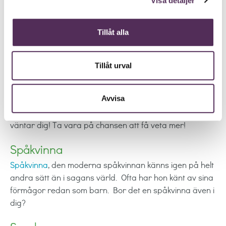
Visa detaljer
Spådamer
som jobbar på Spådam.se är professionella
tarottolkare med tystnadsplikt som har många års
Tillåt alla
erfarenhet av medial vägledning, tarot och coachning.
Ju tidigare du ringer desto större möjlighet har du att
påverka ditt liv i den riktning du vill ha det!
Tillåt urval
Spådom
Spådom
kan vidga ditt perspektiv och peka på oanade
Avvisa
möjligheter i livet och bli medveten om de vägval som
väntar dig! Ta vara på chansen att få veta mer!
Spåkvinna
Spåkvinna
, den moderna spåkvinnan känns igen på helt
andra sätt än i sagans värld.
Ofta har hon känt av sina
förmågor redan som barn.
Bor det en spåkvinna även i
dig?