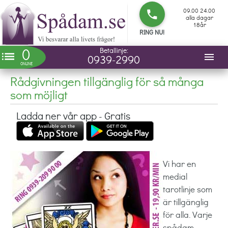
09.00 24.00
phone
alla dagar
18år
RING NU!
0
Betallinje:
list
menu
0939-2990
ONLINE
Rådgivningen tillgänglig för så många
som möjligt
Ladda ner vår app - Gratis
Vi har en
medial
tarotlinje som
är tillgänglig
för alla. Varje
spådam