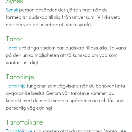
Synsk
Synsk
person använder det sjätte sinnet när de
förmedlar budskap till dig från universum.
Vill du veta
mer om vad det innebär att vara synsk?
Tarot
Tarot
uråldriga visdom har budskap till oss alla. Ta vara
på den unika möjligheten att få kunskap om vad som
väntar just dig!
Tarotlinje
Tarotlinje
fungerar som vägvisare när du behöver fatta
avgörande beslut. Genom vår tarotlinje kommer du i
kontakt med de mest mediala spådamerna och får unik
personlig vägledning!
Tarottolkare
Tarottolkare
kan konsten att tyda tarotkorten. Vänta inte