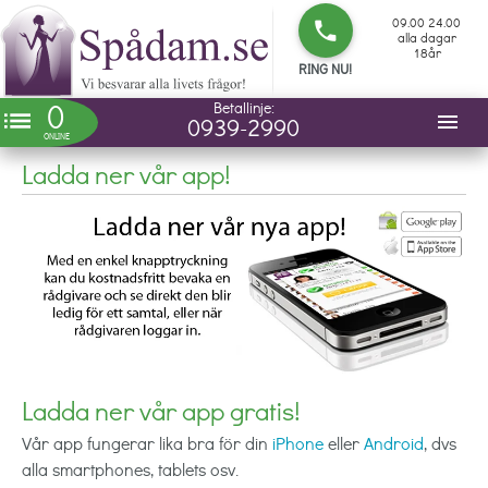
09.00 24.00
phone
alla dagar
18år
RING NU!
0
Betallinje:
list
menu
0939-2990
ONLINE
Ladda ner vår app!
Ladda ner vår app gratis!
Vår app fungerar lika bra för din
iPhone
eller
Android
, dvs
alla smartphones, tablets osv.