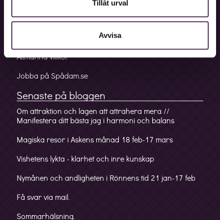
Tillåt urval
Mobilappen
Avvisa
Spådom via mail
Allmänna villkor
Jobba på Spådam.se
Senaste på bloggen
Om attraktion och lagen att attrahera mera //
Manifestera ditt bästa jag i harmoni och balans
Magiska resor i Askens månad 18 feb-17 mars
Vishetens lykta - klarhet och inre kunskap
Nymånen och andligheten i Rönnens tid 21 jan-17 feb
Få svar via mail.
Sommarhälsning.