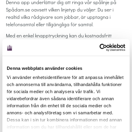
Denna app underlättar dig att ringa vår spålinje på
Spådam.se oavsett vilken linjetyp du väljer. Du ser i
realtid vilka rådgivare som jobbar, är upptagna i
telefonsamtal eller tillgängliga för samtal.
Med en enkel knapptryckning kan du kostnadsfritt
bevaka en rådgivare och se direkt den blir ledig för ett
samtal, eller när rådgivaren loggar in.
Klicka på en av bilderna nedan för att ladda ner din
app direkt till din telefon.
Denna webbplats använder cookies
Vi använder enhetsidentifierare för att anpassa innehållet
och annonserna till användarna, tillhandahålla funktioner
för sociala medier och analysera vår trafik. Vi
vidarebefordrar även sådana identifierare och annan
Senaste på
Få hjälp med
information från din enhet till de sociala medier och
bloggen
annons- och analysföretag som vi samarbetar med.
Arbete
Dessa kan i sin tur kombinera informationen med annan
Coachning
Om attraktion och lagen att
information som du har tillhandahållit eller som de har
Ekonomi
attrahera mera //