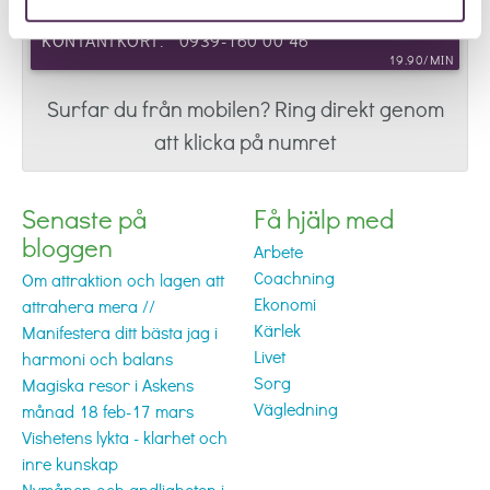
KONTANTKORT: 0939-160 00 46
19.90/MIN
Surfar du från mobilen? Ring direkt genom
att klicka på numret
Senaste på
Få hjälp med
bloggen
Arbete
Coachning
Om attraktion och lagen att
Ekonomi
attrahera mera //
Kärlek
Manifestera ditt bästa jag i
Livet
harmoni och balans
Sorg
Magiska resor i Askens
Vägledning
månad 18 feb-17 mars
Vishetens lykta - klarhet och
inre kunskap
Nymånen och andligheten i