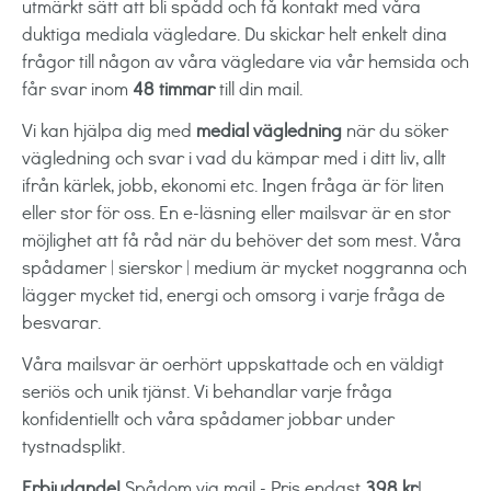
utmärkt sätt att bli spådd och få kontakt med våra
duktiga mediala vägledare. Du skickar helt enkelt dina
frågor till någon av våra vägledare via vår hemsida och
får svar inom
48 timmar
till din mail.
Vi kan hjälpa dig med
medial vägledning
när du söker
vägledning och svar i vad du kämpar med i ditt liv, allt
ifrån kärlek, jobb, ekonomi etc. Ingen fråga är för liten
eller stor för oss. En e-läsning eller mailsvar är en stor
möjlighet att få råd när du behöver det som mest. Våra
spådamer | sierskor | medium är mycket noggranna och
lägger mycket tid, energi och omsorg i varje fråga de
besvarar.
Våra mailsvar är oerhört uppskattade och en väldigt
seriös och unik tjänst. Vi behandlar varje fråga
konfidentiellt och våra spådamer jobbar under
tystnadsplikt.
Erbjudande!
Spådom via mail - Pris endast
398 kr
!