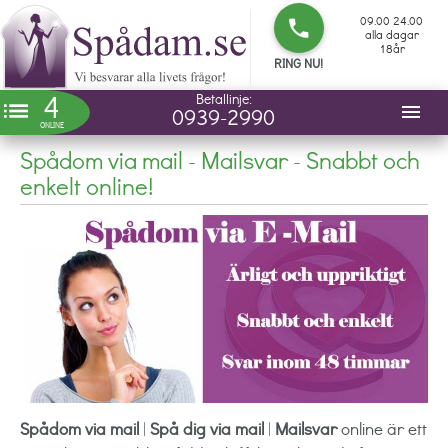
09.00 24.00
phone
alla dagar
18år
RING NU!
4
Betallinje:
list
menu
0939-2990
ONLINE
Spådom via mail - Mailsvar - Snabbt och
enkelt online!
Spådom via mail
|
Spå dig via mail
|
Mailsvar
online är ett