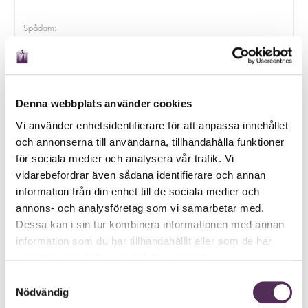
Spådam:
▼
Denna webbplats använder cookies
E-post:
Förnamn:
Vi använder enhetsidentifierare för att anpassa innehållet
och annonserna till användarna, tillhandahålla funktioner
för sociala medier och analysera vår trafik. Vi
vidarebefordrar även sådana identifierare och annan
Födelsedatum (ÅÅÅÅMMDD):
Mobil:
information från din enhet till de sociala medier och
annons- och analysföretag som vi samarbetar med.
Dessa kan i sin tur kombinera informationen med annan
information som du har tillhandahållit eller som de har
samlat in när du har använt deras tjänster.
Meddelande:
Samtyckesval
Nödvändig