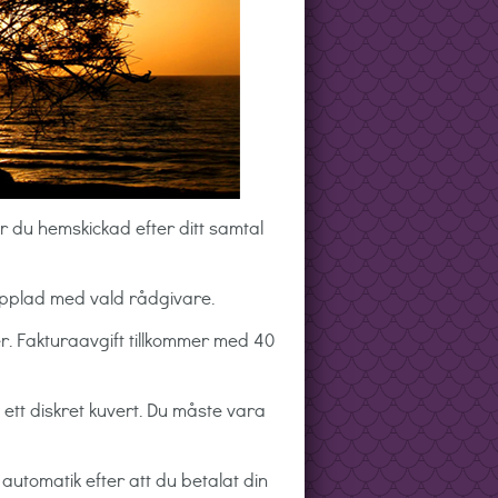
år du hemskickad efter ditt samtal
kopplad med vald rådgivare.
r. Fakturaavgift tillkommer med 40
ett diskret kuvert. Du måste vara
utomatik efter att du betalat din