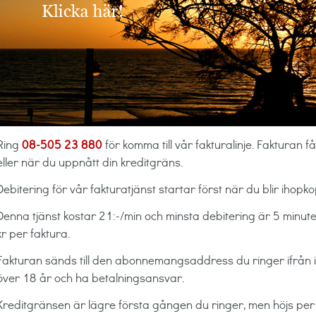
Ring
08-505 23 880
för komma till vår fakturalinje. Fakturan f
eller när du uppnått din kreditgräns.
Debitering för vår fakturatjänst startar först när du blir ihop
Denna tjänst kostar 21:-/min och minsta debitering är 5 minute
kr per faktura.
Fakturan sänds till den abonnemangsaddress du ringer ifrån i 
över 18 år och ha betalningsansvar.
Kreditgränsen är lägre första gången du ringer, men höjs per a