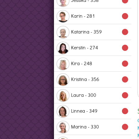
lens
Karin - 281
lens
Katarina - 359
lens
Kerstin - 274
lens
Kira - 248
lens
Kristina - 356
lens
Laura - 300
lens
Linnea - 349
lens
Marina - 330
lens