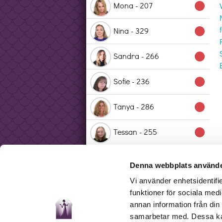
Mona - 207
lens
Nina - 329
lens
Sandra - 266
lens
Sofie - 236
lens
Tanya - 286
lens
Tessan - 255
lens
Zanna - 152
lens
Denna webbplats använde
Vi använder enhetsidentifie
Zarah - 343
lens
funktioner för sociala medi
annan information från din
samarbetar med. Dessa kan