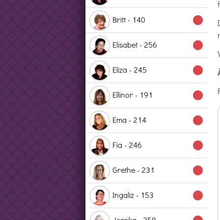
Britt - 140
lens
Elisabet - 256
lens
Eliza - 245
lens
Ellinor - 191
lens
Ema - 214
lens
Fia - 246
lens
Grethe - 231
lens
Ingaliz - 153
lens
Jessika - 358