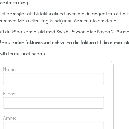
första räkning.
Det är möjligt att bli fakturakund även om du ringer från ett or
nummer. Maila eller ring kundtjänst för mer info om detta.
Vill du köpa samtalstid med Swish, Payson eller Paypal? Läs me
Är du redan fakturakund och vill ha din faktura till din e-mail is
Fyll i formuläret nedan:
Namn:
E-post:
Ämne: