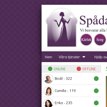
arrow_drop_down
Hem
Våra tjänster
Hjälp a
ONLINE
OFFLINE
lens
lens
Bodil - 322
lens
Camilla - 119
lens
Erika - 235
lens