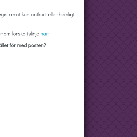
egistrerat kontantkort eller hemligt
r om förskottslinje
här
.
tället för med posten?