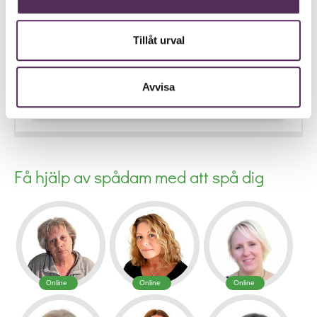
Välj belopp:
▼
Tillåt urval
Avvisa
BETALA MED SWISH
Få hjälp av spådam med att spå dig
Online
Online
Online