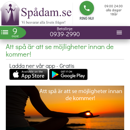
09.00 24.00
phone
alla dagar
18år
RING NU!
9
Betallinje:
list
menu
0939-2990
ONLINE
Att spå är att se möjligheter innan de
kommer!
Ladda ner vår app - Gratis