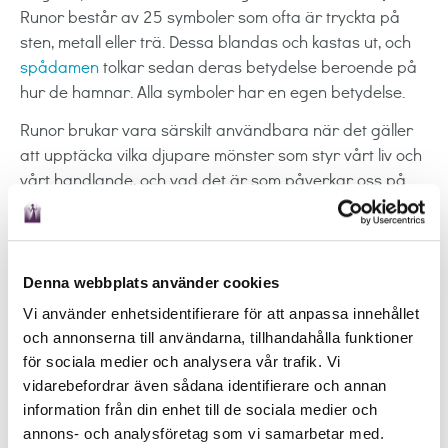
Runor består av 25 symboler som ofta är tryckta på
sten, metall eller trä. Dessa blandas och kastas ut, och
spådamen
tolkar sedan deras betydelse beroende på
hur de hamnar. Alla symboler har en egen betydelse.
Runor brukar vara särskilt användbara när det gäller
att upptäcka vilka djupare mönster som styr vårt liv och
vårt handlande, och vad det är som påverkar oss på
ett omedvetet plan. En professionell
spådam
försöker
alltid hjälpa dig att se vilka positiva möjligheter som finns
i just din specifika situation!
Denna webbplats använder cookies
Astrologi
är ytterligare ett sätt att förutse framtiden
Vi använder enhetsidentifierare för att anpassa innehållet
genom att studera planeternas position och deras
och annonserna till användarna, tillhandahålla funktioner
inverkan på din personlighet och dina relationer.
för sociala medier och analysera vår trafik. Vi
Köp samtalstid och prata med våra
vidarebefordrar även sådana identifierare och annan
spådamer direkt
information från din enhet till de sociala medier och
annons- och analysföretag som vi samarbetar med.
Köp samtaltids via kort eller din internetbank. Du får din