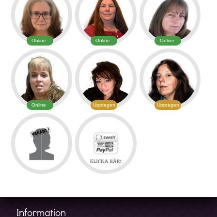
Online
Online
Online
Online
Upptagen
Upptagen
Information