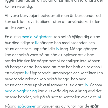
ligger i det faktum att du alltid har makt att förändra det
korten visar dig.
Att vara klärvoajant betyder att man är klarseende, och
kan se bilder av situationer utan att använda kort eller
andra verktyg.
En duktig
medial vägledare
kan också hjälpa dig att se
hur dina tidigare
liv
hänger ihop med skeenden och
situationer som uppstår i ditt
liv
idag. Många gånger
kan det också vara så att när vi upplever att vi har
starka känslor för någon som vi egentligen inte känner,
så hänger detta ihop med att man har haft en relation i
ett tidigare
liv
. Upprepade utmaningar och konflikter i en
nuvarande relation kan också hänga ihop med
situationer man upplevt tillsammans i tidigare
liv
. Genom
medial vägledning
kan du skaffa dig insikt kring vad det
är som händer, och på så sätt ta kontrollen över ditt
liv
!
Några
spådamer
använder sig av runor när de
spår
.