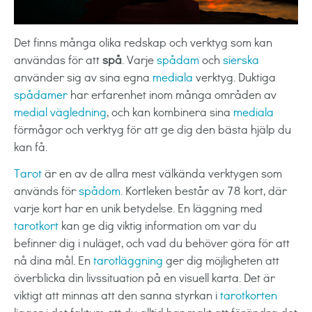
Det finns många olika redskap och verktyg som kan
användas för att
spå
. Varje
spådam
och
sierska
använder sig av sina egna
mediala
verktyg. Duktiga
spådamer
har erfarenhet inom många områden av
medial vägledning
, och kan kombinera sina
mediala
förmågor och verktyg för att ge dig den bästa hjälp du
kan få.
Tarot
är en av de allra mest välkända verktygen som
används för
spådom
. Kortleken består av 78 kort, där
varje kort har en unik betydelse. En läggning med
tarotkort
kan ge dig viktig information om var du
befinner dig i nuläget, och vad du behöver göra för att
nå dina mål. En
tarotläggning
ger dig möjligheten att
överblicka din livssituation på en visuell karta. Det är
viktigt att minnas att den sanna styrkan i
tarotkorten