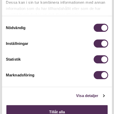
Dessa kan i sin tur kombinera informationen med annan
kod omgående via sms och e-post.
information som du har tillhandahållit eller som de har
samlat in när du har använt deras tjänster.
Samtyckesval
Nödvändig
Inställningar
FÖRSKOTT
FYLL PÅ KONTO
Statistik
E-post:
Marknadsföring
Mobil:
info
Visa detaljer
Tillåt alla