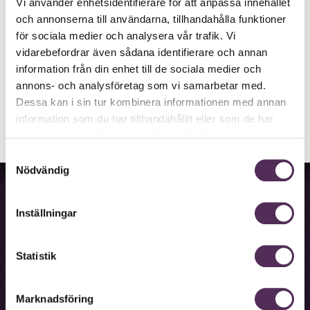
Vi använder enhetsidentifierare för att anpassa innehållet
uppdateringar. Här samlar vi sådant som kan hjälpa
och annonserna till användarna, tillhandahålla funktioner
dig att stanna upp, reflektera och ta nästa steg framåt i
för sociala medier och analysera vår trafik. Vi
livet.
vidarebefordrar även sådana identifierare och annan
information från din enhet till de sociala medier och
Registrera din e-post
annons- och analysföretag som vi samarbetar med.
Dessa kan i sin tur kombinera informationen med annan
information som du har tillhandahållit eller som de har
samlat in när du har använt deras tjänster.
Samtyckesval
Nödvändig
Information
Bokningslinje
Inställningar
Fakturalinje
Statistik
Förskottslinje
Mobilappen
Marknadsföring