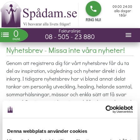
09.00 24.00
phone
alla dagar
18år
RING NU!
0
Betallinje:
list
menu
0939-2990
ONLINE
Nyhetsbrev - Missa inte våra nyheter!
Genom att registrera dig för vårt nyhetsbrev får du ta
del av inspiration, vägledning och nyheter direkt i din
inkorg. I tidigare nyhetsbrev har vi bland annat delat
tankar om personlig utveckling, healing, helande samtal,
sommarhälsningar, mässor och enkla sätt att få svar
via mail. Det är ett smidigt sätt att hålla dig uppdaterad
kring vad som händer hos Spådam.se och få innehåll
som kan ge nya perspektiv när du behöver klarhet, lugn
eller en liten påminnelse om att lyssna inåt.
Denna webbplats använder cookies
Nyhetsbrevet passar dig som vill få mer än bara korta