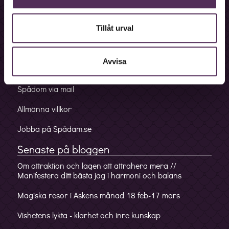
Bokningslinje
Fakturalinje
Tillåt urval
Förskottslinje
Avvisa
Mobilappen
Spådom via mail
Allmänna villkor
Jobba på Spådam.se
Senaste på bloggen
Om attraktion och lagen att attrahera mera //
Manifestera ditt bästa jag i harmoni och balans
Magiska resor i Askens månad 18 feb-17 mars
Vishetens lykta - klarhet och inre kunskap