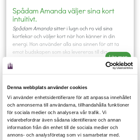
Spådam Amanda väljer sina kort
intuitivt.
Spådam Amanda
sitter i lugn och ro vid sina
kortlekar och väljer kort när hon känner in din
energi. Hon använder alla sina sinnen för att ta
emot budskapen som ska levereras till dig.
Läs mer
Amanda bara vet, och hon känner även dofter, ser
bilder och symboler, och får rebusar och ord, som
Få SMS
Offline
leder henne rätt. Hon är mycket inkännande, så att
hon känner in glädje eller sorg, och hon får även in
Denna webbplats använder cookies
röster och energier. När det ställs en fråga som
phone
shopping_cart
local_offer
event
Vi använder enhetsidentifierare för att anpassa innehållet
man kan svara ja eller nej på, så kan hon använda
RING
KÖP
BOKA
SCHEMA
och annonserna till användarna, tillhandahålla funktioner
sin pendel.
Ring någon av våra duktiga spådamer och låt de
för sociala medier och analysera vår trafik. Vi
besvara dina frågor oavsett om det gäller kärlek,
När det gäller djur så kan Amanda läsa av ditt
vidarebefordrar även sådana identifierare och annan
arbete eller budskap från universum.
djur, men hon letar inte efter bortsprungna djur.
information från din enhet till de sociala medier och
Hon kan i vissa fall hitta borttappade saker. Hon
annons- och analysföretag som vi samarbetar med.