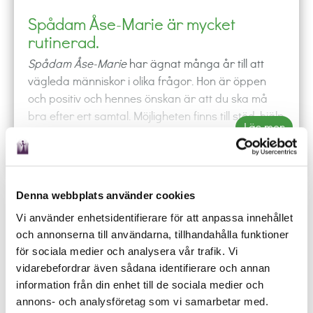
Spådam Åse-Marie är mycket
rutinerad.
Spådam Åse-Marie
har ägnat många år till att
vägleda människor i olika frågor. Hon är öppen
och positiv och hennes önskan är att du ska må
bra efter ert samtal. Möjligheten finns till stöd, hjälp
Läs mer
och vägledning i livets svåra stunder. Hon delar
gärna både glädje och sorg med dig.
Få SMS
Offline
Spådam Åse-Maries
viktigaste redskap är
Tarotkorten och hennes intuition och medialitet.
Denna webbplats använder cookies
phone
shopping_cart
local_offer
mail_outline
event
Hon arbetar enbart med rena energier och alltid i
Vi använder enhetsidentifierare för att anpassa innehållet
RING
KÖP
BOKA
MAIL
SCHEMA
kärlekens tecken. Viktigast är att ge dig rätt
och annonserna till användarna, tillhandahålla funktioner
Ring någon av våra duktiga spådamer och låt de
budskap på ett ärligt sätt, så att det ger dig
för sociala medier och analysera vår trafik. Vi
besvara dina frågor oavsett om det gäller kärlek,
styrkan att finna din inre röst och att du genom
vidarebefordrar även sådana identifierare och annan
arbete eller budskap från universum.
det, kan fatta dina egna beslut.
information från din enhet till de sociala medier och
annons- och analysföretag som vi samarbetar med.
Hennes mediala förmåga består i att hon är