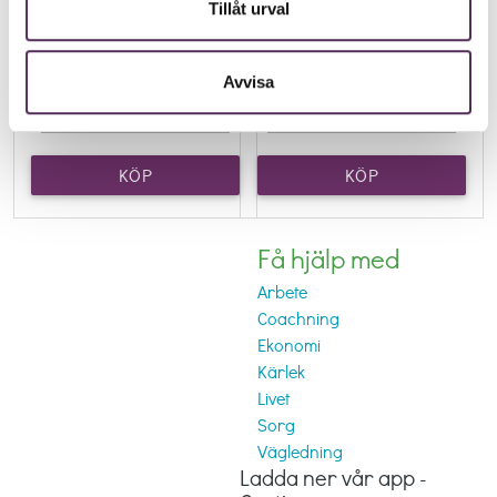
Tillåt urval
Mobile:
Mobil:
Välj belopp:
Avvisa
▼
▼
KÖP
KÖP
SAMTALSTID
SAMTALSTID
Få hjälp med
Arbete
Coachning
Ekonomi
Kärlek
Livet
Sorg
Vägledning
Ladda ner vår app -