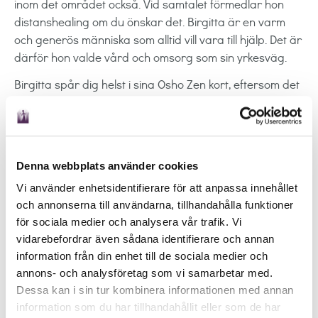
inom det området också. Vid samtalet förmedlar hon
distanshealing om du önskar det. Birgitta är en varm
och generös människa som alltid vill vara till hjälp. Det är
därför hon valde vård och omsorg som sin yrkesväg.
Birgitta spår dig helst i sina Osho Zen kort, eftersom det
är de som tilltalar henne mest. Hon lägger upp så
många kort som behövs. Korten hjälper henne att starta
upp och få igång flödet av information. Hennes intuition
leder henne till nästa fråga och till nästa kort. Hon har
Denna webbplats använder cookies
även andra kortlekar som hon använder vid behov och
Vi använder enhetsidentifierare för att anpassa innehållet
Änglakorten ligger henne varmt om hjärtat. Birgitta är
och annonserna till användarna, tillhandahålla funktioner
ärlig och rak, och förmedlar budskapen med ett gott
för sociala medier och analysera vår trafik. Vi
hjärta. Hennes huvudsakliga uppgift är att få dig att tro
vidarebefordrar även sådana identifierare och annan
på dig själv. Birgitta vill inte leta efter borttappade saker
information från din enhet till de sociala medier och
eller djur. Hon spår inte heller i sjukdom eller olyckor.
annons- och analysföretag som vi samarbetar med.
Rekommendationer:
Dessa kan i sin tur kombinera informationen med annan
Birgitta fick mig att sträcka på mig, hon såg positiva
information som du har tillhandahållit eller som de har