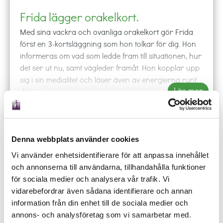
Frida lägger orakelkort.
Med sina vackra och ovanliga orakelkort gör Frida
först en 3-kortsläggning som hon tolkar för dig. Hon
informeras om vad som ledde fram till situationen, hur
det ser ut nu, samt vägleder framåt. Hon kopplar upp
sig i sin medialitet och läser även av energierna runt
Läs mer
dig.
När du ringer till Frida är hon fullt fokuserad på
Få SMS
Offline
dig där hon sitter i sitt vardagsrum. Frida är ett
utbildat medium, och även Reiki healer. Dessutom
Denna webbplats använder cookies
kan hon förmedla healing från Änglarna.
phone
shopping_cart
local_offer
event
Vi använder enhetsidentifierare för att anpassa innehållet
Spådam Frida
tar anhörigkontakt, och hon är
RING
KÖP
BOKA
SCHEMA
och annonserna till användarna, tillhandahålla funktioner
djurkommunikatör. Hon kan även få kontakt med
Ring någon av våra duktiga spådamer och låt de
för sociala medier och analysera vår trafik. Vi
döda husdjur. Frida spår inte i sjukdom och död.
besvara dina frågor oavsett om det gäller kärlek,
vidarebefordrar även sådana identifierare och annan
Hon letar inte efter saker, men kan hitta
arbete eller budskap från universum.
information från din enhet till de sociala medier och
bortsprungna djur.
annons- och analysföretag som vi samarbetar med.