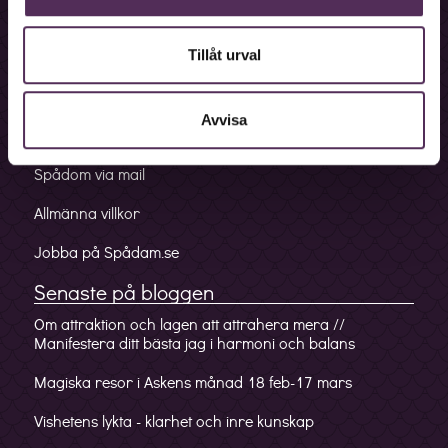
Bokningslinje
Fakturalinje
Tillåt urval
Förskottslinje
Avvisa
Mobilappen
Spådom via mail
Allmänna villkor
Jobba på Spådam.se
Senaste på bloggen
Om attraktion och lagen att attrahera mera //
Manifestera ditt bästa jag i harmoni och balans
Magiska resor i Askens månad 18 feb-17 mars
Vishetens lykta - klarhet och inre kunskap