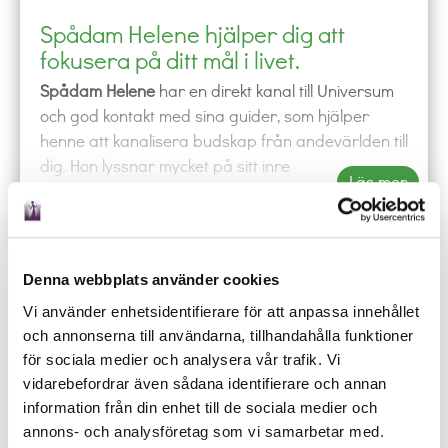
Spådam Helene hjälper dig att
fokusera på ditt mål i livet.
Spådam Helene
har en direkt kanal till Universum
och god kontakt med sina guider, som hjälper
henne att kanalisera budskap från andevärlden till
dig. Hon lyssnar mycket på sitt inre
Läs mer
själsmedvetande och hittar de budskap som är
viktigast för dig, just nu. Som redskap använder
hon även tarotkort, Osho Zen tarot och änglakort,
samt numerologi. Hon ser nutid och framtid, men
Denna webbplats använder cookies
även tidigare liv.
phone
shopping_cart
local_offer
mail_outline
event
Vi använder enhetsidentifierare för att anpassa innehållet
RING
KÖP
BOKA
MAIL
SCHEMA
Helene är pigg och glad och har humor, och är
och annonserna till användarna, tillhandahålla funktioner
Ring någon av våra duktiga spådamer och låt de
mycket lätt att samtala med. Spådam Helene är
för sociala medier och analysera vår trafik. Vi
besvara dina frågor oavsett om det gäller kärlek,
duktig i naturläkekonsten, och genom kinesiologi
vidarebefordrar även sådana identifierare och annan
arbete eller budskap från universum.
kan hon se eventuella brister och rekommendera
information från din enhet till de sociala medier och
olika örter.
annons- och analysföretag som vi samarbetar med.