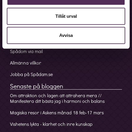
Bokningslinje
på vad som hänt mig i tidigare liv och i detta liv. Ja,
det var jättespännande, även om jag inte hunnit
Fakturalinje
Tillåt urval
smälta allt hon sa ännu. Ska nog ringa igen för att
Förskottslinje
höra fortsättning på berättelsen om mig. Kan
knappt vänta!
Avvisa
Mobilappen
Spådom via mail
Allmänna villkor
Jobba på Spådam.se
Senaste på bloggen
Om attraktion och lagen att attrahera mera //
Manifestera ditt bästa jag i harmoni och balans
Magiska resor i Askens månad 18 feb-17 mars
Vishetens lykta - klarhet och inre kunskap