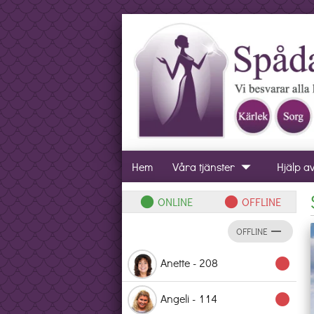
arrow_drop_down
Hem
Våra tjänster
Hjälp a
ONLINE
OFFLINE
lens
lens
remove
OFFLINE
Anette - 208
lens
Angeli - 114
lens