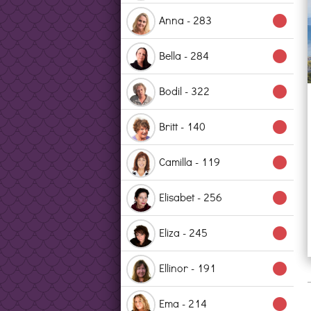
Anna - 283
lens
Bella - 284
lens
Bodil - 322
lens
Britt - 140
lens
Camilla - 119
lens
Elisabet - 256
lens
Eliza - 245
lens
Ellinor - 191
lens
Ema - 214
lens