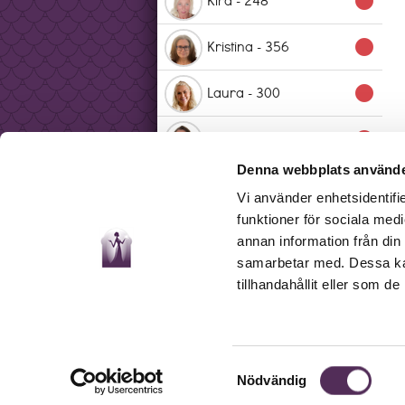
lens
Kristina - 356
lens
Laura - 300
lens
Linnea - 349
lens
Denna webbplats använde
Marina - 330
lens
Vi använder enhetsidentifie
funktioner för sociala medi
Mona - 207
lens
annan information från din
samarbetar med. Dessa kan
Nina - 329
lens
tillhandahållit eller som d
Pia - 345
lens
Sandra - 266
lens
Samtyckesval
Nödvändig