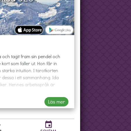
a och tagit fram sin pendel och
kort som faller ut. Hon får in
tarka intuition. I tarotkorten
ar dessa i ett sammanhang. Ida
aker. Hennes arbetsspråk är
Läs mer
jag att hon hade rätt i sina
ck fram. Ida är en spännande
er
event