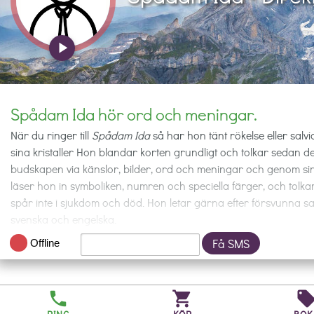
play_arrow
Spådam Ida hör ord och meningar.
När du ringer till
Spådam Ida
så har hon tänt rökelse eller salvi
sina kristaller Hon blandar korten grundligt och tolkar sedan de 
budskapen via känslor, bilder, ord och meningar och genom sin s
läser hon in symboliken, numren och speciella färger, och tolk
spår inte i sjukdom och död. Hon letar gärna efter försvunna s
svenska och engelska.
Få SMS
Offline
Rekommendation:
Ju mer jag lyssnade på Ida desto mer förstod 
budskap. Efter en stund förstod jag sambandet i de kort hon fi
spådam!
phone
shopping_cart
local_off