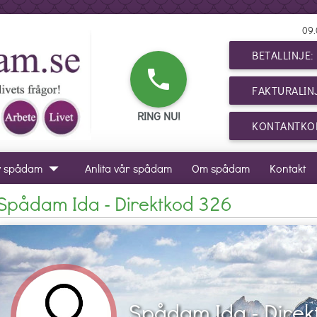
09.
BETALLINJE
phone
FAKTURALIN
RING NU!
KONTANTKOR
arrow_drop_down
v spådam
Anlita vår spådam
Om spådam
Kontakt
Spådam Ida - Direktkod 326
Spådam Ida - Direk