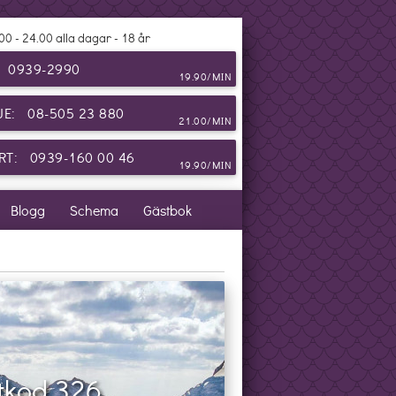
00 - 24.00 alla dagar - 18 år
: 0939-2990
19.90/MIN
JE: 08-505 23 880
21.00/MIN
T: 0939-160 00 46
19.90/MIN
Blogg
Schema
Gästbok
tkod 326