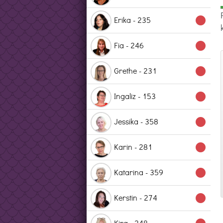
Erika - 235
lens
Fia - 246
lens
Grethe - 231
lens
Ingaliz - 153
lens
Jessika - 358
lens
Karin - 281
lens
Katarina - 359
lens
Kerstin - 274
lens
Kira - 248