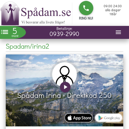
09.00 24.00
phone
alla dagar
18år
RING NU!
5
Betallinje:
list
menu
0939-2990
ONLINE
Spadam/irina2
play_arrow
Spådam Irina - Direktkod 250