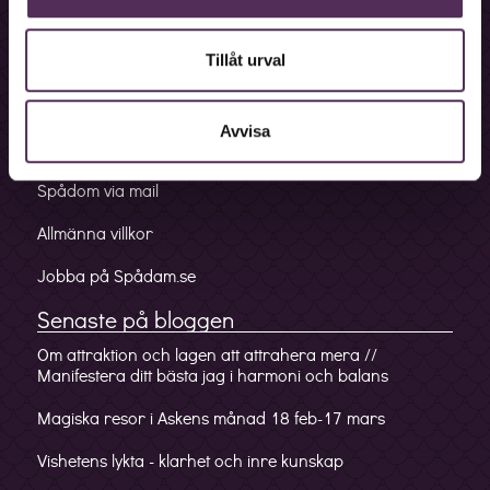
Irina är en intuitiv coach och hon söker inte upp
Bokningslinje
anhöriga på andra sidan, hon letar inte efter djur
Fakturalinje
Tillåt urval
och saker och hon pratar inte om sjukdom eller
död. Däremot förmedlar hon budskap från andra
Förskottslinje
sidan om de dyker upp spontant.
Avvisa
Mobilappen
Rekommendation:
Irina kände väldigt snabbt in vem jag är som
Spådom via mail
person. Hon fick en fullträff när det gäller min
Allmänna villkor
personliga karaktär. Hon är även synsk och kunde
beskriva min omgivning på ett bra sätt. När hon la
Jobba på Spådam.se
upp Änglatarotkorten så kunde hon spå mig i
Senaste på bloggen
både kärlek, karriär och boendesituation.
Om attraktion och lagen att attrahera mera //
Manifestera ditt bästa jag i harmoni och balans
Magiska resor i Askens månad 18 feb-17 mars
Vishetens lykta - klarhet och inre kunskap