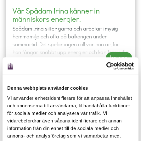
Vår Spådam Irina känner in
människors energier.
Spådam Irina sitter gärna och arbetar i mysig
hemmamiljö och ofta på balkongen under
sommartid. Det spelar ingen roll var hon är, för
hon fångar snabbt upp energier och kan förmedla
Läs mer
dem till dig. Innan ett arbetspass sitter hon gärna
vid tända ljus och har rökelse kring sig. Hon
lyssnar på musik och slappnar av under en kort
meditation. Irina är en intuitiv coach som känner in
Denna webbplats använder cookies
människors energier. Genom sin bakgrund, med
phone
shopping_cart
local_offer
mail_outline
event
Vi använder enhetsidentifierare för att anpassa innehållet
resor och möten med många olika människor och
RING
KÖP
BOKA
MAIL
SCHEMA
och annonserna till användarna, tillhandahålla funktioner
kulturer, har hon utvecklat en stark intuition och
Ring någon av våra duktiga spådamer och låt de
för sociala medier och analysera vår trafik. Vi
känsla för människors sinnestillstånd, var de just
besvara dina frågor oavsett om det gäller kärlek,
vidarebefordrar även sådana identifierare och annan
nu befinner sig i sin egen utveckling och om eller
arbete eller budskap från universum.
information från din enhet till de sociala medier och
vad de behöver just nu för att ta sig vidare. Hon är
annons- och analysföretag som vi samarbetar med.
beläst inom områden som psykologi, personlig