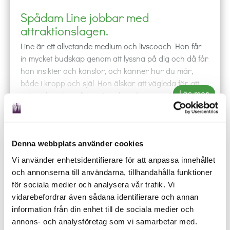
Spådam Line jobbar med
attraktionslagen.
Line är ett allvetande medium och livscoach. Hon får
in mycket budskap genom att lyssna på dig och då får
hon insikter och känslor, och känner hur du mår,
både i kropp och själ. Hon älskar att vägleda för att
Läs mer
människor ska må bra. Line kanaliserar och hon tar
hjälp av molnen och vinden. Hennes övriga redskap
Få SMS
Offline
är snäckor, siffror, runor, tarotkort och ett trollbord
som hon samarbetar med. Spådam Line har arbetat
mycket med healing och under samtalet får du
Denna webbplats använder cookies
phone
shopping_cart
local_offer
event
healing om du vill. Hon har även kunskaper inom
Vi använder enhetsidentifierare för att anpassa innehållet
RING
KÖP
BOKA
SCHEMA
psykologi samt erfarenhet av sin egen livsväg, och
och annonserna till användarna, tillhandahålla funktioner
Ring någon av våra duktiga spådamer och låt de
hon har stark intuition. Hon tar spontan andekontakt,
för sociala medier och analysera vår trafik. Vi
besvara dina frågor oavsett om det gäller kärlek,
så vill någon från andra sidan komma fram, så är
vidarebefordrar även sådana identifierare och annan
arbete eller budskap från universum.
hon öppen för det.
information från din enhet till de sociala medier och
Spådam Line
spår inte i sjukdom och död. Hennes
annons- och analysföretag som vi samarbetar med.