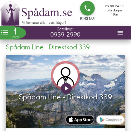
09.00 24.00
phone
alla dagar
18år
RING NU!
1
Betallinje:
list
menu
0939-2990
ONLINE
Spådam Line - Direktkod 339
play_arrow
Spådam Line - Direktkod 339