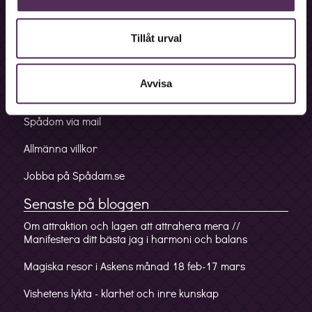
Bokningslinje
Fakturalinje
Tillåt urval
Förskottslinje
Avvisa
Mobilappen
Spådom via mail
Allmänna villkor
Jobba på Spådam.se
Senaste på bloggen
Om attraktion och lagen att attrahera mera //
Manifestera ditt bästa jag i harmoni och balans
Magiska resor i Askens månad 18 feb-17 mars
Vishetens lykta - klarhet och inre kunskap