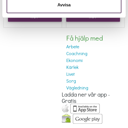
Avvisa
KÖP
KÖP
SAMTALSTID
SAMTALSTID
Få hjälp med
Arbete
Coachning
Ekonomi
Kärlek
Livet
Sorg
Vägledning
Ladda ner vår app -
Gratis