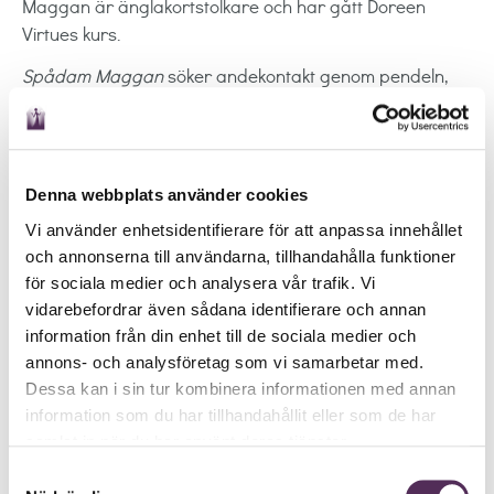
Maggan är änglakortstolkare och har gått Doreen
Virtues kurs.
Spådam Maggan
söker andekontakt genom pendeln,
och kan även få in anhöriga från andra sidan, men det
kanske inte är den person du önskar som kommer, utan
den som vill komma fram. Hon kanaliserar deras
budskap och förmedlar till dig. Inga frågor är för svåra,
Denna webbplats använder cookies
men Maggan spår inte i sjukdom och död. Maggan ger
Vi använder enhetsidentifierare för att anpassa innehållet
healing på distans i samtalet. Hon hittar försvunna
och annonserna till användarna, tillhandahålla funktioner
saker och djur. Maggan spår på svenska och engelska.
för sociala medier och analysera vår trafik. Vi
Rekommendation:
vidarebefordrar även sådana identifierare och annan
Maggan har en mycket behaglig röst och hon vägleder
information från din enhet till de sociala medier och
lugnt och säkert. Jag frågade henne om mig som
annons- och analysföretag som vi samarbetar med.
Dessa kan i sin tur kombinera informationen med annan
person och hon kunde läsa av mig pricksäkert. Hon
information som du har tillhandahållit eller som de har
förutspådde även min mediala utveckling och pekade
samlat in när du har använt deras tjänster.
på saker att förbättra. Jag kan varmt rekommendera
Maggan som din personliga coach i livets frågor!
Samtyckesval