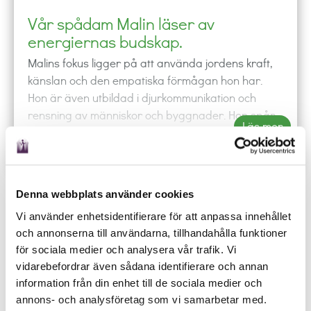
Vår spådam Malin läser av
energiernas budskap.
Malins fokus ligger på att använda jordens kraft,
känslan och den empatiska förmågan hon har.
Hon är även utbildad i djurkommunikation och
rensning av människor och byggnader. Hon spår
Läs mer
genom att använda kraftfälten som finns runt oss
och läser av energierna. I första hand använder
hon sin egen kropp som verktyg, för den tycker
hon fungerar bäst och är alltid med henne, men i
Denna webbplats använder cookies
vissa sammanhang kan hon använda pendel eller
phone
shopping_cart
local_offer
mail_outline
event
Vi använder enhetsidentifierare för att anpassa innehållet
pinnar. Hon frågar sig själv ja- och nejfrågor och
RING
KÖP
BOKA
MAIL
SCHEMA
och annonserna till användarna, tillhandahålla funktioner
får svar av pendeln. Malin får in bilder, och känslor
Ring någon av våra duktiga spådamer och låt de
för sociala medier och analysera vår trafik. Vi
i sin kropp och hon är också klart seende till
besvara dina frågor oavsett om det gäller kärlek,
vidarebefordrar även sådana identifierare och annan
andevärlden, så om någon från andevärlden eller
arbete eller budskap från universum.
information från din enhet till de sociala medier och
djurvärlden vill säga något kan hon förmedla det.
annons- och analysföretag som vi samarbetar med.
Hon jobbar även tillsammans med sina hundar om