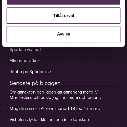
Bokningslinje
Fakturalinje
Tillåt urval
Förskottslinje
Avvisa
Mobilappen
Spådom via mail
Allmänna villkor
Jobba på Spådam.se
Senaste på bloggen
Om attraktion och lagen att attrahera mera //
Manifestera ditt bästa jag i harmoni och balans
Magiska resor i Askens månad 18 feb-17 mars
Vishetens lykta - klarhet och inre kunskap