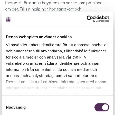
förkärlek för gamla Egypten och saker som påminner
om det. Till sin hjälp har hon tarotkort och
änglaorakelkort, men framförallt är hon mycket medial
och har god intuition som hon förlitar sig på.
När du ringer tonar hon in sig på dig och ser vad som
Denna webbplats använder cookies
finns runt dig. Dina anhöriga som vill säga något ger
henne sitt budskap tydligt. Malin spår inte i sjukdom och
Vi använder enhetsidentifierare för att anpassa innehållet
död.
och annonserna till användarna, tillhandahålla funktioner
för sociala medier och analysera vår trafik. Vi
Rekommendation:
vidarebefordrar även sådana identifierare och annan
Det är en mycket positiv upplevelse att ringa till Malin.
information från din enhet till de sociala medier och
Hon är glad och lugn och hennes positivitet smittar. Hon
annons- och analysföretag som vi samarbetar med.
är ett duktigt medium som är träffsäker och kan
Dessa kan i sin tur kombinera informationen med annan
beskriva detaljer som man känner igen. Framför allt är
information som du har tillhandahållit eller som de har
hon jätteduktig när det gäller att se djur och se hur de
samlat in när du har använt deras tjänster.
har det. Jag fick svar på frågor jag funderat på länge.
Samtyckesval
Har du inte provat Malin L så gör det!
Nödvändig