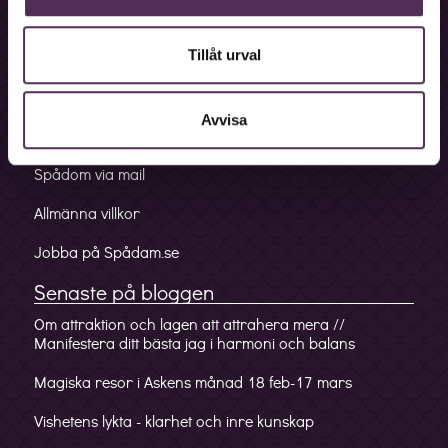
Bokningslinje
Fakturalinje
Tillåt urval
Förskottslinje
Avvisa
Mobilappen
Spådom via mail
Allmänna villkor
Jobba på Spådam.se
Senaste på bloggen
Om attraktion och lagen att attrahera mera //
Manifestera ditt bästa jag i harmoni och balans
Magiska resor i Askens månad 18 feb-17 mars
Vishetens lykta - klarhet och inre kunskap