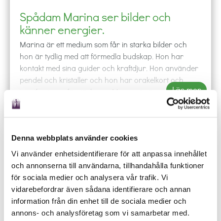
Spådam Marina ser bilder och
känner energier.
Marina är ett medium som får in starka bilder och
hon är tydlig med att förmedla budskap. Hon har
kontakt med sina guider och kraftdjur. Hon använder
pendel och kristaller och hon har orakelkort och
Läs mer
tarotkort som förstärkning. Marina är även
Reikihealer och förmedlar healing under samtalet. För
Få SMS
Offline
att komma i rätt flöde, så mediterar hon inför ett
arbetspass.
Spådam Marina
kan ta anhörigkontakt om de
Denna webbplats använder cookies
phone
shopping_cart
local_offer
mail_outline
event
kommer spontant. Hon får ledtrådar till
Vi använder enhetsidentifierare för att anpassa innehållet
RING
KÖP
BOKA
MAIL
SCHEMA
bortsprungna djur. Marina spår inte i sjukdom och
och annonserna till användarna, tillhandahålla funktioner
Ring någon av våra duktiga spådamer och låt de
död.
för sociala medier och analysera vår trafik. Vi
besvara dina frågor oavsett om det gäller kärlek,
vidarebefordrar även sådana identifierare och annan
Hennes arbetsspråk är svenska och engelska.
arbete eller budskap från universum.
information från din enhet till de sociala medier och
Rekommendation:
Marina spådde mig i kärlek och
annons- och analysföretag som vi samarbetar med.