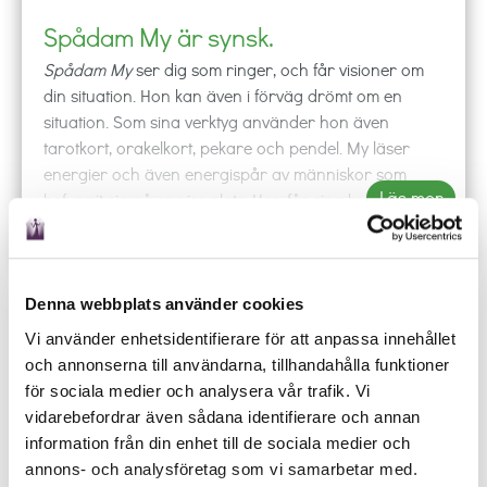
Spådam My är synsk.
Spådam My
ser dig som ringer, och får visioner om
din situation. Hon kan även i förväg drömt om en
situation. Som sina verktyg använder hon även
tarotkort, orakelkort, pekare och pendel. My läser
energier och även energispår av människor som
Läs mer
befunnit sig på en viss plats. Hon får sina budskap
genom bilder. Hon kan även hitta borttappade saker.
Få SMS
Offline
Spådam My kan mycket om relationer, om
tvillingsjälar, själsfränder och andra andliga
relationer i olika dimensioner. Hon har kunskap om
Denna webbplats använder cookies
phone
shopping_cart
local_offer
event
hur man höjer sin vibration. My spår inte i sjukdom
Vi använder enhetsidentifierare för att anpassa innehållet
RING
KÖP
BOKA
SCHEMA
och död, och hon tar inte heller kontakt med avlidna.
och annonserna till användarna, tillhandahålla funktioner
Ring någon av våra duktiga spådamer och låt de
Hennes arbetsspråk är svenska och engelska.
för sociala medier och analysera vår trafik. Vi
besvara dina frågor oavsett om det gäller kärlek,
vidarebefordrar även sådana identifierare och annan
arbete eller budskap från universum.
Rekommendation:
Spådam My ger mycket
information från din enhet till de sociala medier och
intressant information. Hon är lätt att prata med
annons- och analysföretag som vi samarbetar med.