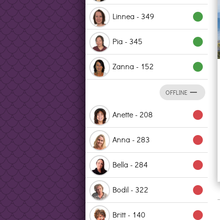
Linnea - 349
lens
Pia - 345
lens
Zanna - 152
lens
remove
OFFLINE
Anette - 208
lens
Anna - 283
lens
Bella - 284
lens
Bodil - 322
lens
Britt - 140
lens