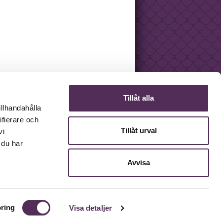
e kärlek, karriär och
Tillåt alla
illhandahålla
ifierare och
Tillåt urval
vi
 du har
Avvisa
ring
Visa detaljer