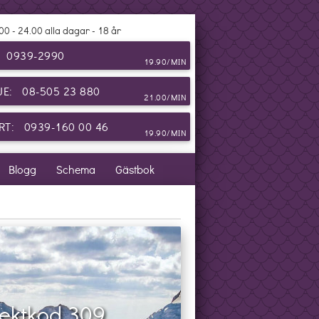
00 - 24.00 alla dagar - 18 år
: 0939-2990
19.90/MIN
JE: 08-505 23 880
21.00/MIN
T: 0939-160 00 46
19.90/MIN
Blogg
Schema
Gästbok
ektkod 309