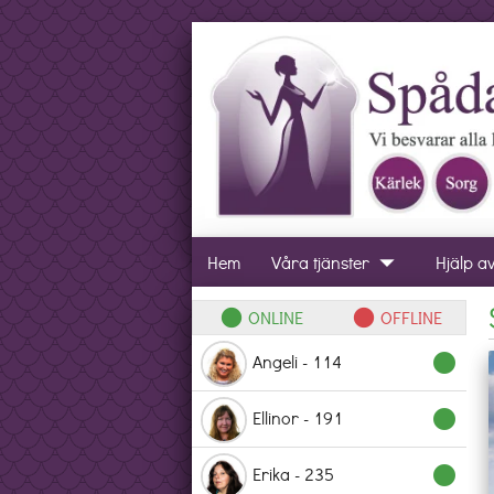
arrow_drop_down
Hem
Våra tjänster
Hjälp a
ONLINE
OFFLINE
lens
lens
Angeli - 114
lens
Ellinor - 191
lens
Erika - 235
lens