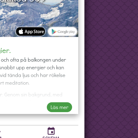
ier.
 och ofta på balkongen under
r snabbt upp energier och kan
vid tända ljus och har rökelse
rt meditation.
ier. Genom sin bakgrund, med
r hon utvecklat en stark
Läs mer
t nu befinner sig i sin egen
vidare.
ng, healing och holistisk hälsa,
er
event