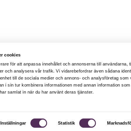
När hon la upp Änglatarotkorten så kunde hon spå mig i båd
boendesituation.
r cookies
rare för att anpassa innehållet och annonserna till användarna, t
er och analysera vår trafik. Vi vidarebefordrar även sådana ident
 enhet till de sociala medier och annons- och analysföretag som 
 i sin tur kombinera informationen med annan information som
e har samlat in när du har använt deras tjänster.
Inställningar
Statistik
Marknadsfö