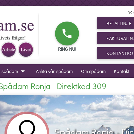
09.
BETALLINJE
phone
FAKTURALIN
RING NU!
KONTANTKOR
arrow_drop_down
v spådam
Anlita vår spådam
Om spådam
Kontakt
Spådam Ronja - Direktkod 309
Spådam Ronja - Dir