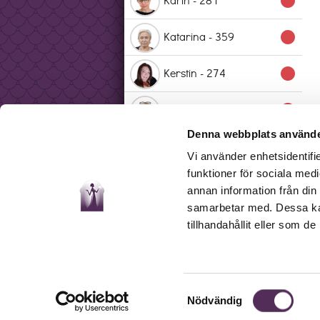
lens
Katarina - 359
lens
Kerstin - 274
lens
Kira - 248
lens
Denna webbplats använde
Kristina - 356
lens
Vi använder enhetsidentifie
funktioner för sociala medi
Laura - 300
lens
annan information från din
samarbetar med. Dessa kan
Marina - 330
lens
tillhandahållit eller som d
Mona - 207
lens
Nina - 329
lens
Samtyckesval
Nödvändig