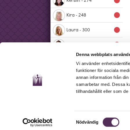
lens
Kira - 248
lens
Laura - 300
lens
Linnea - 349
lens
Denna webbplats använde
Marina - 330
lens
Vi använder enhetsidentifie
funktioner för sociala medi
Mona - 207
lens
annan information från din
samarbetar med. Dessa kan
Nina - 329
lens
tillhandahållit eller som d
Pia - 345
lens
Sandra - 266
lens
Samtyckesval
Nödvändig