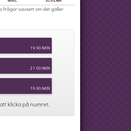
MAIL
SCHEMA
 frågor oavsett om det gäller
r, och hon hittar även
r. Hon spår inte i sjukdom och
ar gärna de kontakter hon får
 engelska och tar gärna samtal
19.90/MIN
21.00/MIN
ket exakt i sina budskap och det
, där både levande och
de förr, var som finns runt mig
19.90/MIN
tt klicka på numret.