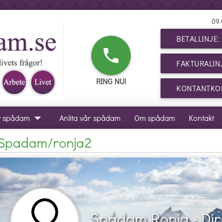
09.
BETALLINJE
phone
FAKTURALIN
RING NU!
KONTANTKOR
arrow_drop_down
v spådam
Anlita vår spådam
Om spådam
Kontakt
Spadam/ronja2
Spådam Ronja - Dir