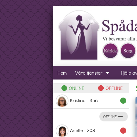
arrow_drop_down
Hem
Våra tjänster
Hjälp a
ONLINE
OFFLINE
lens
lens
Kristina - 356
lens
remove
OFFLINE
Anette - 208
lens