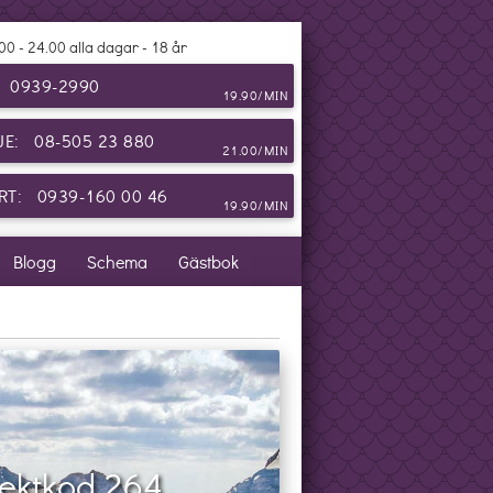
00 - 24.00 alla dagar - 18 år
: 0939-2990
19.90/MIN
JE: 08-505 23 880
21.00/MIN
T: 0939-160 00 46
19.90/MIN
Blogg
Schema
Gästbok
ektkod 264