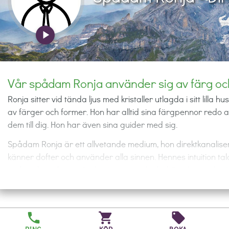
play_arrow
Vår spådam Ronja använder sig av färg och 
Ronja sitter vid tända ljus med kristaller utlagda i sitt lilla 
av färger och former. Hon har alltid sina färgpennor redo 
dem till dig. Hon har även sina guider med sig.
Spådam Ronja är ett allvetande medium, hon direktkanaliser
känner dofter och använder alla sinnen. Hennes intuition tala
verktyg hon ska använda sig av, om det behövs. Innan du r
kommit i rätt sinnesstämning. Ibland använder hon några av 
vet hon direkt ändå vad som ska sägas. Om du önskar kan
är en stark healer och ofta sänds healing automatiskt till 
phone
shopping_cart
local_offer
lång bakgrund som danspedagog och är aktiv inom yoga och 