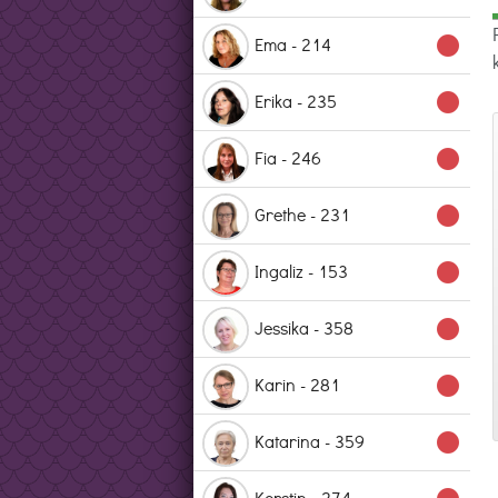
Ema - 214
lens
Erika - 235
lens
Fia - 246
lens
Grethe - 231
lens
Ingaliz - 153
lens
Jessika - 358
lens
Karin - 281
lens
Katarina - 359
lens
Kerstin - 274