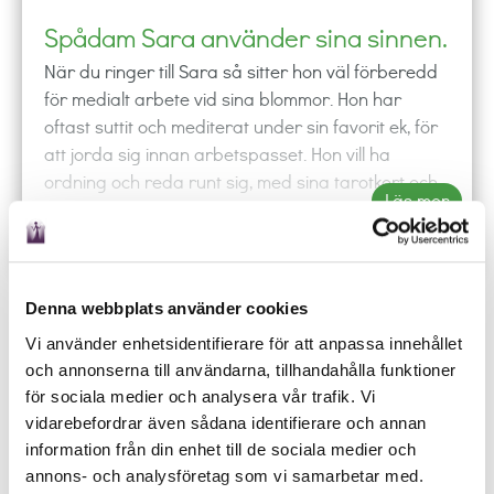
Spådam Sara använder sina sinnen.
När du ringer till Sara så sitter hon väl förberedd
för medialt arbete vid sina blommor. Hon har
oftast suttit och mediterat under sin favorit ek, för
att jorda sig innan arbetspasset. Hon vill ha
ordning och reda runt sig, med sina tarotkort och
Läs mer
pendel. Dessutom är hon noga med att ha ljusa
färger runt sig. Sara kanaliserar budskapen som
hon samtidigt skriver ner. Det kan komma bilder,
låtar och andra budskap från hennes guider,
Denna webbplats använder cookies
eftersom hon använder alla sina sinnen.
Spådam
phone
shopping_cart
local_offer
mail_outline
event
Sara
letar inte efter borttappade saker och
Vi använder enhetsidentifierare för att anpassa innehållet
RING
KÖP
BOKA
MAIL
SCHEMA
och annonserna till användarna, tillhandahålla funktioner
bortsprungna djur och hon spår inte i sjukdom och
Ring någon av våra duktiga spådamer och låt de
för sociala medier och analysera vår trafik. Vi
död. Hon kan ta andekontakt med nära och kära
besvara dina frågor oavsett om det gäller kärlek,
vidarebefordrar även sådana identifierare och annan
om de kommer spontant. Sara använder även sin
arbete eller budskap från universum.
information från din enhet till de sociala medier och
intuition, och hon bara vet.
annons- och analysföretag som vi samarbetar med.