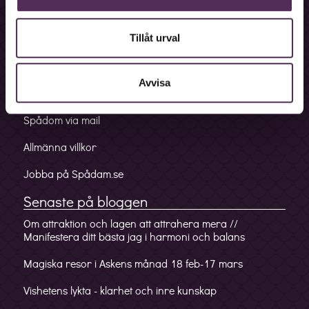
Bokningslinje
Fakturalinje
Tillåt urval
Förskottslinje
Avvisa
Mobilappen
Spådom via mail
Allmänna villkor
Jobba på Spådam.se
Senaste på bloggen
Om attraktion och lagen att attrahera mera //
Manifestera ditt bästa jag i harmoni och balans
Magiska resor i Askens månad 18 feb-17 mars
Vishetens lykta - klarhet och inre kunskap