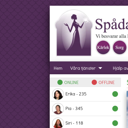
arrow_drop_down
Hem
Våra tjänster
Hjälp a
ONLINE
OFFLINE
lens
lens
Erika - 235
lens
Pia - 345
lens
Siri - 118
lens