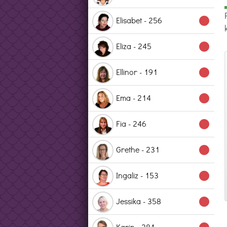
Elisabet - 256
lens
Eliza - 245
lens
Ellinor - 191
lens
Ema - 214
lens
Fia - 246
lens
Grethe - 231
lens
Ingaliz - 153
lens
Jessika - 358
lens
Karin - 281