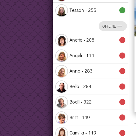
Tessan - 255
lens
remove
OFFLINE
Anette - 208
lens
Angeli - 114
lens
Anna - 283
lens
Bella - 284
lens
Bodil - 322
lens
Britt - 140
lens
Camilla - 119
lens