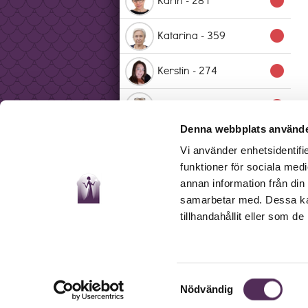
lens
Katarina - 359
lens
Kerstin - 274
lens
Kira - 248
lens
Denna webbplats använde
Kristina - 356
lens
Vi använder enhetsidentifie
funktioner för sociala medi
Laura - 300
lens
annan information från din
samarbetar med. Dessa kan
Linnea - 349
lens
tillhandahållit eller som d
Marina - 330
lens
Mona - 207
lens
Samtyckesval
Nödvändig