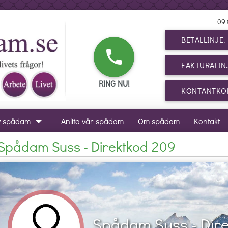
09.
BETALLINJE
phone
FAKTURALIN
RING NU!
KONTANTKOR
arrow_drop_down
v spådam
Anlita vår spådam
Om spådam
Kontakt
Spådam Suss - Direktkod 209
Spådam Suss - Dir