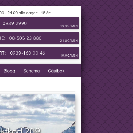
00 - 24.00 alla dagar - 18 år
: 0939-2990
19.90/MIN
JE: 08-505 23 880
21.00/MIN
T: 0939-160 00 46
19.90/MIN
Blogg
Schema
Gästbok
ektkod 209