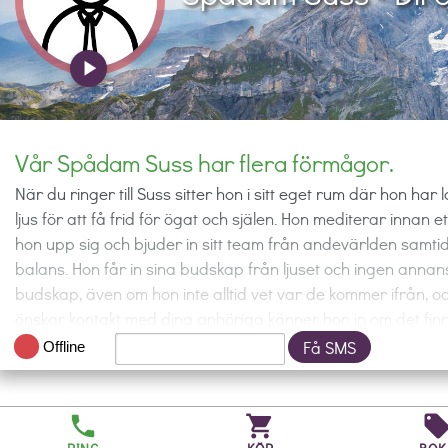
play_arrow
Vår Spådam Suss har flera förmågor.
När du ringer till Suss sitter hon i sitt eget rum där hon ha
ljus för att få frid för ögat och själen. Hon mediterar innan
hon upp sig och bjuder in sitt team från andevärlden samtidi
balans. Hon får in sina budskap från ljuset och ingen annan
budskap, även om hon inte alltid vet var de kommer ifrån, o
önskar kontakt med dina anhöriga känner hon in om det fi
budskap som kommer spontant. Genom sin healing, som allt
Få SMS
Offline
av smärtor och obalanser hos dig.
Suss är en Angel Cards Reader certifierad av Doreen Virtue
phone
shopping_cart
local_off
andra kända medium.