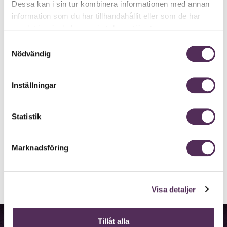
Dessa kan i sin tur kombinera informationen med annan
en, och gå framåt i sin fria vilja.
information som du har tillhandahållit eller som de har
BETALLINJE: 0939-2990
samlat in när du har använt deras tjänster.
19.90/MIN
Samtyckesval
Nödvändig
FAKTURALINJE: 08-505 23 880
21.00/MIN
Inställningar
KONTANTKORT: 0939-160 00 46
19.90/MIN
Statistik
Surfar du från mobilen? Ring direkt genom
att klicka på numret.
Marknadsföring
Visa detaljer
Information
Tillåt alla