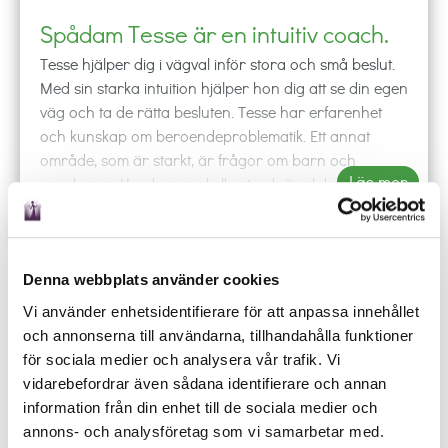
Spådam Tesse är en intuitiv coach.
Tesse hjälper dig i vägval inför stora och små beslut.
Med sin starka intuition hjälper hon dig att se din egen
väg och ta de rätta besluten. Tesse har erfarenhet
och kunskap om beroendeproblematik. Ett annat
område, som är starkt, är frågor om barn och
Läs mer
ungdomar. Hon har orakelkort och änglakort som
förstärkning till sin intuition. Hennes guider hjälper
Få SMS
Offline
henne att få en inre bild i samtalet med dig. Tesse spår
inte i sjukdom och död. Hennes arbetsspråk är
svenska och engelska. Hon letar inte efter försvunna
Denna webbplats använder cookies
phone
shopping_cart
local_offer
event
saker eller bortsprungna djur.
Vi använder enhetsidentifierare för att anpassa innehållet
RING
KÖP
BOKA
SCHEMA
och annonserna till användarna, tillhandahålla funktioner
Rekommendation:
Om du vill veta om dina barn
Ring någon av våra duktiga spådamer och låt de
för sociala medier och analysera vår trafik. Vi
och ungdomar och hjälpa dem i deras liv framåt,
besvara dina frågor oavsett om det gäller kärlek,
vidarebefordrar även sådana identifierare och annan
så är Tesse en bra samtalspartner. Hon ser vilka
arbete eller budskap från universum.
information från din enhet till de sociala medier och
vägar som finns. Hon ser även hur man kan bryta
annons- och analysföretag som vi samarbetar med.
mönster, eller sammanhang, som inte är bra för