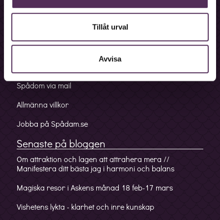
Bokningslinje
Fakturalinje
Tillåt urval
Förskottslinje
Avvisa
Mobilappen
Spådom via mail
Allmänna villkor
Jobba på Spådam.se
Senaste på bloggen
Om attraktion och lagen att attrahera mera //
Manifestera ditt bästa jag i harmoni och balans
Magiska resor i Askens månad 18 feb-17 mars
Vishetens lykta - klarhet och inre kunskap