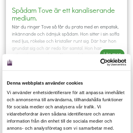
Spådam Tove är ett kanaliserande
medium.
När du ringer Tove så får du prata med en empatisk,
inkännande och ödmjuk spådam. Hon sitter i sin soffa
med ljus, rökelse och kristaller runt sig. Där har hon
grundat sig och är redo för samtal. Hon har
Läs mer
erfarenhet av andra spålinjer och hon är säker i sina
budskap. Hon direktkanaliserar genom att få in bilder
Få SMS
Offline
och budskap. Hon är även synsk och kan hitta
försvunna saker i vissa fall. För att förstärka och sätta
ord på det hon vill förmedla kan hon även använda
Denna webbplats använder cookies
phone
shopping_cart
local_offer
mail_outline
event
tarotkort och pendel. Om någon anhörig från
Vi använder enhetsidentifierare för att anpassa innehållet
RING
KÖP
BOKA
MAIL
SCHEMA
andevärlden visar sig så kan hon förmedla budskap.
och annonserna till användarna, tillhandahålla funktioner
Ring någon av våra duktiga spådamer och låt de
för sociala medier och analysera vår trafik. Vi
Hennes arbetsspråk är svenska och engelska. Hon
besvara dina frågor oavsett om det gäller kärlek,
vidarebefordrar även sådana identifierare och annan
spår inte i sjukdom och död. Hennes specialområden
arbete eller budskap från universum.
information från din enhet till de sociala medier och
är relationsfrågor, arbete och ekonomi. Hon är social
annons- och analysföretag som vi samarbetar med.
och en god lyssnare.