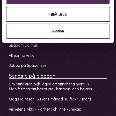
Bokningslinje
Fakturalinje
Tillåt urval
Förskottslinje
Avvisa
Mobilappen
Spådom via mail
Allmänna villkor
Jobba på Spådam.se
Senaste på bloggen
Om attraktion och lagen att attrahera mera //
Manifestera ditt bästa jag i harmoni och balans
Magiska resor i Askens månad 18 feb-17 mars
Vishetens lykta - klarhet och inre kunskap