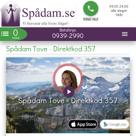
09.00 24.00
phone
alla dagar
18år
RING NU!
0
Betallinje:
list
menu
0939-2990
ONLINE
Spådam Tove - Direktkod 357
play_arrow
Spådam Tove - Direktkod 357