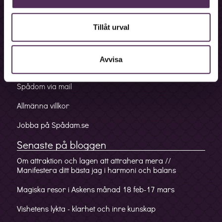
Bokningslinje
Fakturalinje
Tillåt urval
Förskottslinje
Avvisa
Mobilappen
Spådom via mail
Allmänna villkor
Jobba på Spådam.se
Senaste på bloggen
Om attraktion och lagen att attrahera mera //
Manifestera ditt bästa jag i harmoni och balans
Magiska resor i Askens månad 18 feb-17 mars
Vishetens lykta - klarhet och inre kunskap