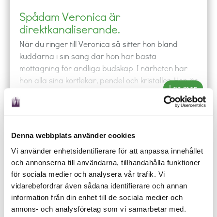
Spådam Veronica är
direktkanaliserande.
När du ringer till Veronica så sitter hon bland
kuddarna i sin säng där hon har bästa
mottagning för andliga budskap. I närheten har
hon alla sina kortlekar, pendel och kristaller. Hon är
Läs mer
en spådam som ”bara vet”. Hon får ofta in en
känsla och den visar sig som ord, som kommer
direkt från hennes mun. Hon kan även få in bilder.
För att få in en bra förklaring till dig så har hon
Denna webbplats använder cookies
Änglakort, tarotkort och pendel till hjälp, där hon
phone
shopping_cart
local_offer
mail_outline
event
Vi använder enhetsidentifierare för att anpassa innehållet
även tolkar bilderna på tarotkorten för en bra
RING
KÖP
BOKA
MAIL
SCHEMA
och annonserna till användarna, tillhandahålla funktioner
beskrivning. Veronica söker inte borttappade
Ring någon av våra duktiga spådamer och låt de
för sociala medier och analysera vår trafik. Vi
saker och bortsprungna djur. Hon söker inte
besvara dina frågor oavsett om det gäller kärlek,
vidarebefordrar även sådana identifierare och annan
kontakt med dina anhöriga på andra sidan. Hon
arbete eller budskap från universum.
information från din enhet till de sociala medier och
har en mycket stark intuition. Veronica spår inte i
annons- och analysföretag som vi samarbetar med.
sjukdom och död.