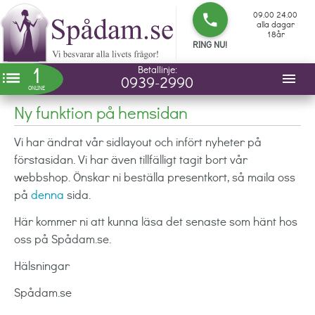
09.00 24.00
phone
alla dagar
18år
RING NU!
1
Betallinje:
list
menu
0939-2990
ONLINE
Ny funktion på hemsidan
Vi har ändrat vår sidlayout och infört nyheter på
förstasidan. Vi har även tillfälligt tagit bort vår
webbshop. Önskar ni beställa presentkort, så maila oss
på
denna
sida.
Här kommer ni att kunna läsa det senaste som hänt hos
oss på Spådam.se.
Hälsningar
Spådam.se