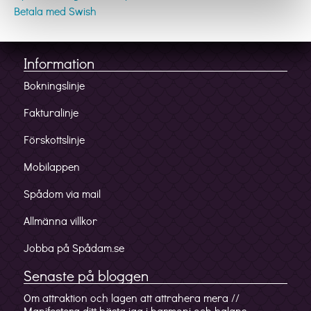
Betala med Swish
Information
Bokningslinje
Fakturalinje
Förskottslinje
Mobilappen
Spådom via mail
Allmänna villkor
Jobba på Spådam.se
Senaste på bloggen
Om attraktion och lagen att attrahera mera //
Manifestera ditt bästa jag i harmoni och balans