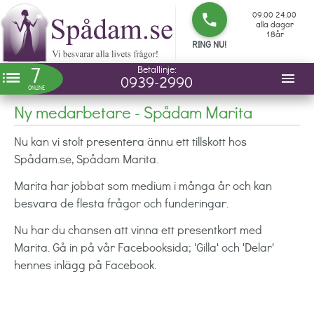
09.00 24.00
phone
alla dagar
18år
RING NU!
7
Betallinje:
list
menu
0939-2990
ONLINE
Ny medarbetare - Spådam Marita
Nu kan vi stolt presentera ännu ett tillskott hos
Spådam.se, Spådam Marita.
Marita har jobbat som medium i många år och kan
besvara de flesta frågor och funderingar.
Nu har du chansen att vinna ett presentkort med
Marita. Gå in på vår Facebooksida; 'Gilla' och 'Delar'
hennes
inlägg på Facebook.