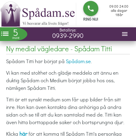
09.00 24.00
phone
alla dagar
18år
RING NU!
5
Betallinje:
list
menu
0939-2990
ONLINE
Ny medial vägledare - Spådam Titti
Spådam Titti har börjat på
Spådam.se
.
Vi kan med stolthet och glädje meddela att ännu en
duktig Spådam och Medium börjat jobba hos oss,
nämligen Spådam Titti.
Titti är ett synskt medium som får upp bilder från sitt
inre. Hon kan även kontakta dina anhöriga på andra
sidan och se till att du kan samtalad med de. Titti kan
även hitta borttappade saker och bortsprungna djur.
Klicka
här
för att komma till Spådam Titti's personliga