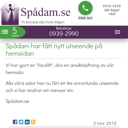
09.00 24.00
phone
alla dagar
18år
RING NU!
5
Betallinje:
list
menu
0939-2990
ONLINE
Spådam har fått nytt utseende på
hemsidan
Vi har gjort en "facelift", dvs en ansiktslyftning av vår
hemsida.
Alla våra sidor har nu fått ett lite annorlunda utseende
och vi har ändrat om menyer etc.
Spådam.se
2 nov. 2012