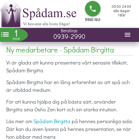
09.00 24.00
phone
alla dagar
18år
RING NU!
1
Betallinje:
list
menu
0939-2990
ONLINE
Ny medarbetare - Spådam Birgitta
Vi är glada att kunna presentera vårt senaste tillskott,
Spådam Birgitta.
Spådam Birgitta har en lång erfarenhet av att spå och
är utbildad medium.
För att kunna hjälpa dig på bästa sätt, använder
Birgitta sina Osho Zen kort och sin starka intuition.
Läs mer om
Spådam Birgitta
på hennes personliga sida.
Där kan du även lyssna på hennes presentation, se när
hon jobbar med mera.