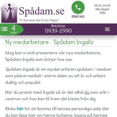
09.00 24.00
phone
alla dagar
18år
RING NU!
4
Betallinje:
list
menu
0939-2990
ONLINE
Ny medarbetare - Spådam Ingaliz
Idag kan vi stolt presentera vår nya medarbetare,
Spådam Ingaliz som börjar hos oss.
Spådam Ingaliz är en mycket erfaren spådam / medium
som jobbat medialt i större delen av sitt liv och erkänt
duktig och populär.
När du pratar med Ingaliz så är det alltid
du
som står i
centrum och hon kan få fram det bästa från dig.
Klicka
här
för att komma till hennes personliga sida där
du kan läsa mer om henne (schema, lyssna på hennes