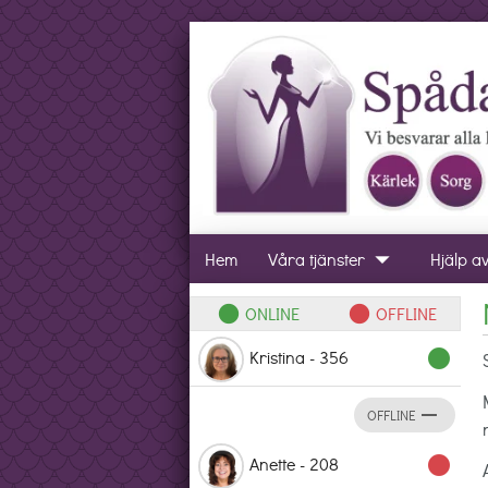
arrow_drop_down
Hem
Våra tjänster
Hjälp a
ONLINE
OFFLINE
lens
lens
Kristina - 356
lens
remove
OFFLINE
Anette - 208
lens