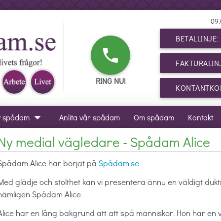
09.
BETALLINJE
phone
FAKTURALIN
RING NU!
KONTANTKOR
arrow_drop_down
v spådam
Anlita vår spådam
Om spådam
Kontakt
Ny medial vägledare - Spådam Alice
Spådam Alice har börjat på
Spådam.se
.
Med glädje och stolthet kan vi presentera ännu en väldigt duk
nämligen Spådam Alice.
Alice har en lång bakgrund att att spå människor. Hon har en v