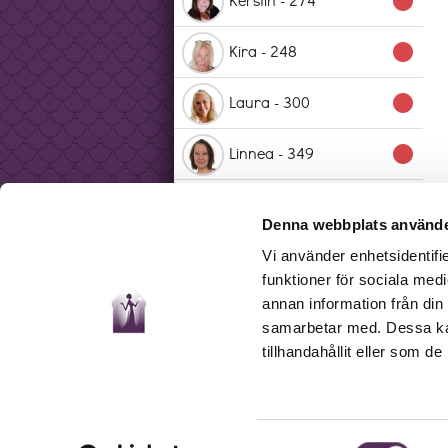
lens
Kira - 248
lens
Laura - 300
lens
Linnea - 349
lens
Marina - 330
lens
Denna webbplats använde
Mona - 207
lens
Vi använder enhetsidentifie
funktioner för sociala medi
Nina - 329
lens
annan information från din
samarbetar med. Dessa kan
tillhandahållit eller som d
Pia - 345
lens
Sandra - 266
lens
Samtyckesval