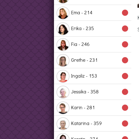
Ema - 214
lens
Erika - 235
lens
Fia - 246
lens
Grethe - 231
lens
Ingaliz - 153
lens
Jessika - 358
lens
Karin - 281
lens
Katarina - 359
lens
Kerstin - 274