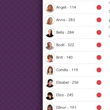
Angeli - 114
lens
Anna - 283
lens
Bella - 284
lens
Bodil - 322
lens
Britt - 140
lens
Camilla - 119
lens
Elisabet - 256
lens
Eliza - 245
lens
Ellinor - 191
lens