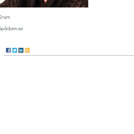
Kram
Spådam.se