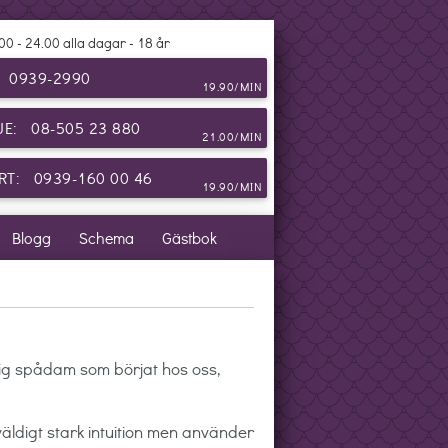
00 - 24.00 alla dagar - 18 år
: 0939-2990
19.90/MIN
JE: 08-505 23 880
21.00/MIN
T: 0939-160 00 46
19.90/MIN
Blogg
Schema
Gästbok
tig spådam som börjat hos oss,
äldigt stark intuition men använder