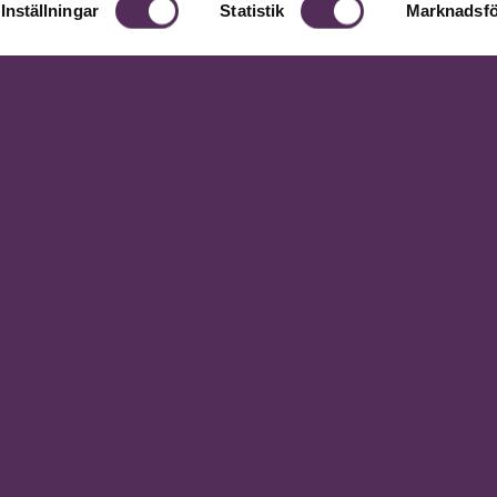
Inställningar
Statistik
Marknadsfö
Andra inlägg
Ny medial vägledare - Spådam Donia
Ny medial vägledare - Spådam Fia
Ny medial vägledare - Spådam Eliza
Horoskop 2018