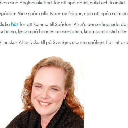
även sina änglaorakelkort för att spå dåtid, nutid och framtid.
Spådam Alice spår i alla typer av frågor, men att spå i relatio
Klicka
här
för att komma till Spådam Alice's personliga sida d
(schema, lyssna på hennes presentation, köpa samtalstid eller b
Vi önskar Alice lycka till på Sveriges största spålinje. Här hitta