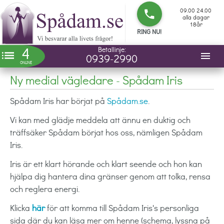
09.00 24.00
phone
alla dagar
18år
RING NU!
4
Betallinje:
list
menu
0939-2990
ONLINE
Ny medial vägledare - Spådam Iris
Spådam Iris har börjat på
Spådam.se
.
Vi kan med glädje meddela att ännu en duktig och
träffsäker Spådam börjat hos oss, nämligen Spådam
Iris.
Iris är ett klart hörande och klart seende och hon kan
hjälpa dig hantera dina gränser genom att tolka, rensa
och reglera energi.
Klicka
här
för att komma till Spådam Iris's personliga
sida där du kan läsa mer om henne (schema, lyssna på