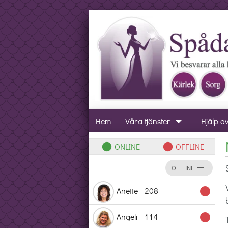
arrow_drop_down
Hem
Våra tjänster
Hjälp a
ONLINE
OFFLINE
lens
lens
remove
OFFLINE
Anette - 208
lens
Angeli - 114
lens