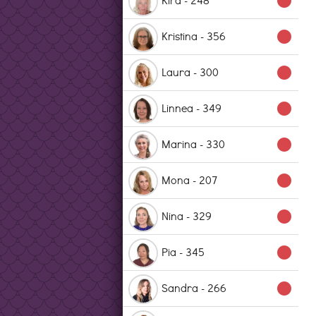
lens
Kristina - 356
lens
Laura - 300
lens
Linnea - 349
lens
Marina - 330
lens
Mona - 207
lens
Nina - 329
lens
Pia - 345
lens
Sandra - 266
lens