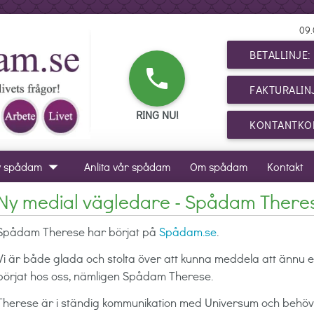
09.
BETALLINJE
phone
FAKTURALIN
RING NU!
KONTANTKOR
arrow_drop_down
v spådam
Anlita vår spådam
Om spådam
Kontakt
Ny medial vägledare - Spådam There
Spådam Therese har börjat på
Spådam.se
.
Vi är både glada och stolta över att kunna meddela att ännu 
börjat hos oss, nämligen Spådam Therese.
Therese är i ständig kommunikation med Universum och behöver