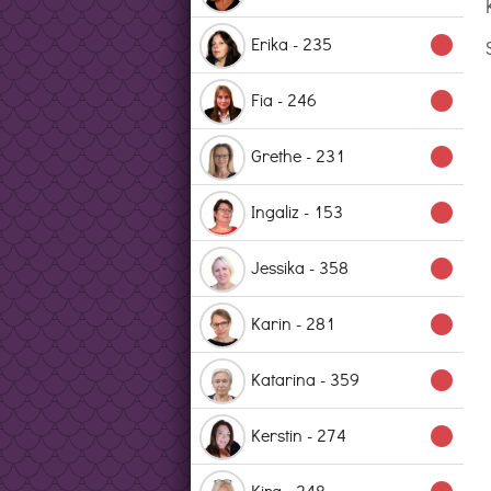
Erika - 235
lens
Fia - 246
lens
Grethe - 231
lens
Ingaliz - 153
lens
Jessika - 358
lens
Karin - 281
lens
Katarina - 359
lens
Kerstin - 274
lens
Kira - 248