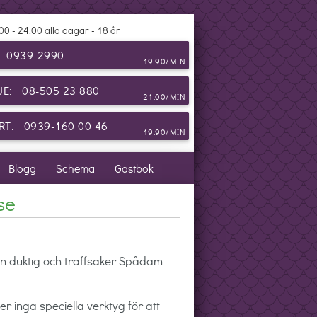
00 - 24.00 alla dagar - 18 år
: 0939-2990
19.90/MIN
JE: 08-505 23 880
21.00/MIN
T: 0939-160 00 46
19.90/MIN
Blogg
Schema
Gästbok
se
en duktig och träffsäker Spådam
 inga speciella verktyg för att