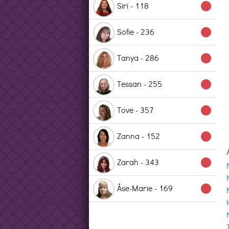
Siri - 118
lens
Sofie - 236
lens
Tanya - 286
lens
Tessan - 255
lens
Tove - 357
lens
Zanna - 152
lens
Zarah - 343
lens
Åse-Marie - 169
lens