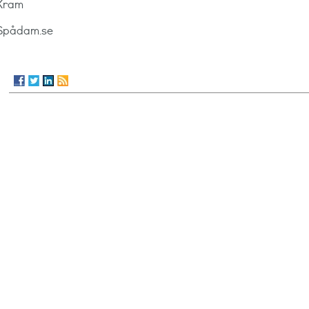
Kram
Spådam.se