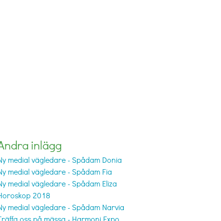
Andra inlägg
Ny medial vägledare - Spådam Donia
Ny medial vägledare - Spådam Fia
Ny medial vägledare - Spådam Eliza
Horoskop 2018
Ny medial vägledare - Spådam Narvia
Träffa oss på mässa - Harmoni Expo