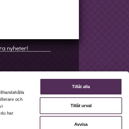
ra nyheter!
Tillåt alla
illhandahålla
ifierare och
Tillåt urval
vi
 du har
Avvisa