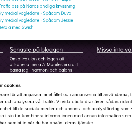
Träffa oss på Näras andliga kryssning
Ny medial vägledare - Spådam Duva
Ny medial vägledare - Spådam Jessie
Betala med Swish
Senaste på bloggen
Missa inte vå
Om attraktion och lagen att
attrahera mera // Manifestera ditt
bästa jag i harmoni och balans
Magiska resor i Askens månad 18
feb-17 mars
r cookies
rare för att anpassa innehållet och annonserna till användarna, t
Vishetens lykta - klarhet och inre
kunskap
er och analysera vår trafik. Vi vidarebefordrar även sådana ident
 enhet till de sociala medier och annons- och analysföretag som 
Nymånen och andligheten i
 i sin tur kombinera informationen med annan information som
Rönnens tid 21 jan-17 feb
e har samlat in när du har använt deras tjänster.
Få svar via mail.