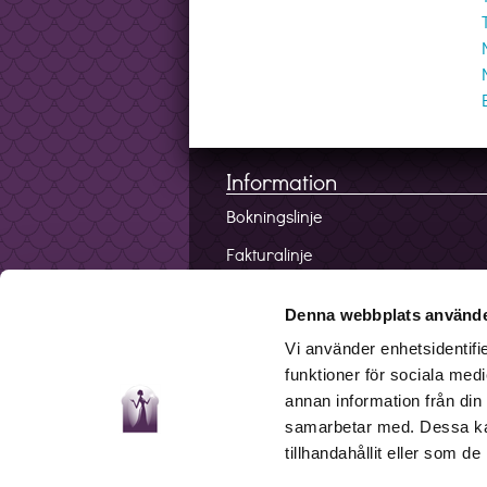
Information
Bokningslinje
Fakturalinje
Förskottslinje
Denna webbplats använde
Mobilappen
Vi använder enhetsidentifie
Spådom via mail
funktioner för sociala medi
annan information från din
Allmänna villkor
samarbetar med. Dessa kan
Jobba på Spådam.se
tillhandahållit eller som d