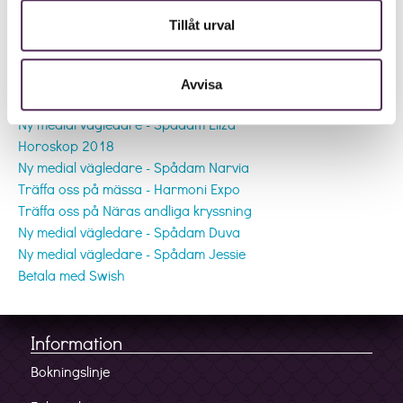
Tillåt urval
Andra inlägg
Ny medial vägledare - Spådam Donia
Avvisa
Ny medial vägledare - Spådam Fia
Ny medial vägledare - Spådam Eliza
Horoskop 2018
Ny medial vägledare - Spådam Narvia
Träffa oss på mässa - Harmoni Expo
Träffa oss på Näras andliga kryssning
Ny medial vägledare - Spådam Duva
Ny medial vägledare - Spådam Jessie
Betala med Swish
Information
Bokningslinje