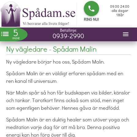
09.00 24.00
phone
alla dagar
18år
RING NU!
5
Betallinje:
list
menu
0939-2990
ONLINE
Ny vägledare - Spådam Malin
Ny vägledare börjar hos oss, Spådam Malin.
Spådam Malin är en väldigt erfaren spådam med en
ren kanal till universum.
När Malin spår så hon får budskapen via bilder, känslor
och tankar. Tarotkort finns också som stöd, men inget
som egentligen behöver. Hennes gåva är medfödd.
Spådam Malin är en duktig healer som utöver yoga och
meditation varje dag för att må bra. Denna positiva
energi kan hon föra över till dig.