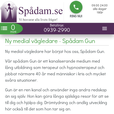
09.00 24.00
phone
alla dagar
18år
RING NU!
0
Betallinje:
list
menu
0939-2990
ONLINE
Ny medial vägledare - Spådam Gun
Ny medial vägledare har börjat hos oss, Spådam Gun.
Vår spådam Gun är ett kanaliserande medium med
lång utbildning som terapeut och hypnosterapeut och
jobbat närmare 40 år med människor i kris och mycket
svåra situationer.
Gun är en ren kanal och använder inga andra redskap
än sig själv. Hon kan göra långa själsliga resor för att se
till dig och hjälpa dig. Drömtydning och andlig utveckling
hör också till det som hon tar sig an.